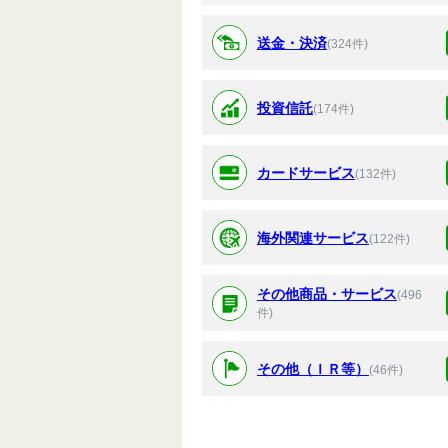
送金・決済
(324件)
投資信託
(174件)
カードサービス
(132件)
海外関連サービス
(122件)
その他商品・サービス
(496
件)
その他（ＩＲ等）
(46件)