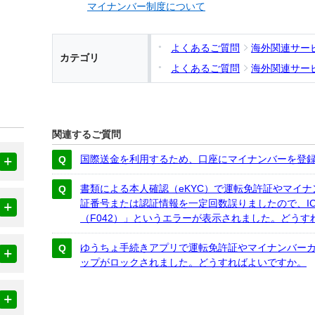
マイナンバー制度について
よくあるご質問
海外関連サー
カテゴリ
よくあるご質問
海外関連サー
関連するご質問
国際送金を利用するため、口座にマイナンバーを登
書類による本人確認（eKYC）で運転免許証やマイ
証番号または認証情報を一定回数誤りましたので、I
（F042）」というエラーが表示されました。どうす
ゆうちょ手続きアプリで運転免許証やマイナンバーカ
ップがロックされました。どうすればよいですか。