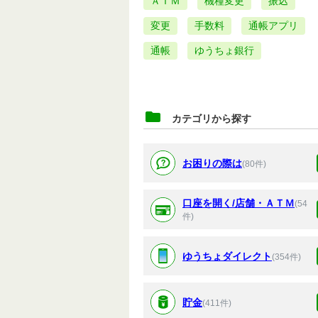
ＡＴＭ
機種変更
振込
変更
手数料
通帳アプリ
通帳
ゆうちょ銀行
カテゴリから探す
お困りの際は
(80件)
口座を開く/店舗・ＡＴＭ
(54
件)
ゆうちょダイレクト
(354件)
貯金
(411件)