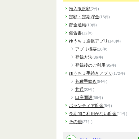
預入限度額
(2件)
定額・定期貯金
(16件)
貯金通帳
(10件)
催告書
(12件)
ゆうちょ通帳アプリ
(148件)
アプリ概要
(16件)
登録方法
(36件)
登録後のご利用
(95件)
ゆうちょ手続きアプリ
(172件)
各種手続き
(84件)
共通
(22件)
口座開設
(66件)
ボランティア貯金
(8件)
長期間ご利用がない貯金
(11件)
その他
(27件)