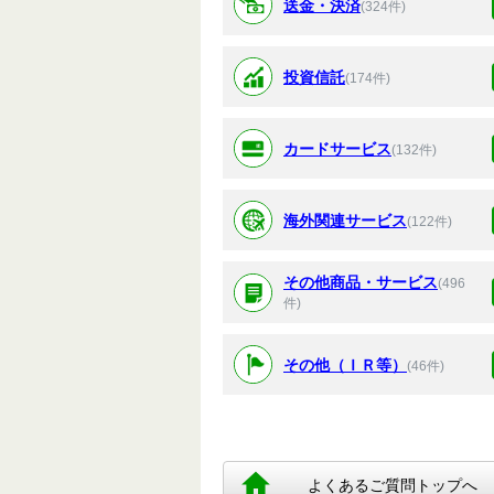
送金・決済
(324件)
投資信託
(174件)
カードサービス
(132件)
海外関連サービス
(122件)
その他商品・サービス
(496
件)
その他（ＩＲ等）
(46件)
よくあるご質問トップへ