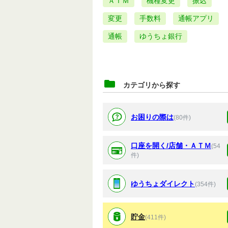
ＡＴＭ
機種変更
振込
変更
手数料
通帳アプリ
通帳
ゆうちょ銀行
カテゴリから探す
お困りの際は
(80件)
口座を開く/店舗・ＡＴＭ
(54
件)
ゆうちょダイレクト
(354件)
貯金
(411件)