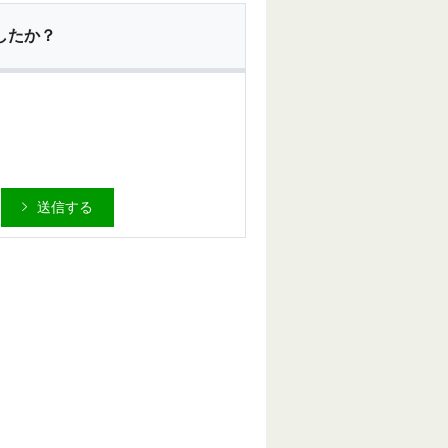
したか？
送信する