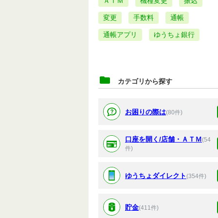
ＡＴＭ
機種変更
振込
変更
手数料
通帳
通帳アプリ
ゆうちょ銀行
カテゴリから探す
お困りの際は
(80件)
口座を開く/店舗・ＡＴＭ
(54
件)
ゆうちょダイレクト
(354件)
貯金
(411件)