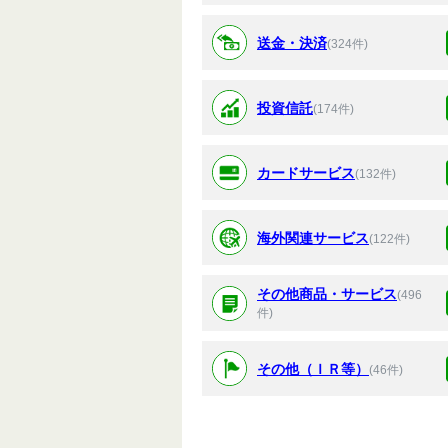
送金・決済
(324件)
投資信託
(174件)
カードサービス
(132件)
海外関連サービス
(122件)
その他商品・サービス
(496
件)
その他（ＩＲ等）
(46件)