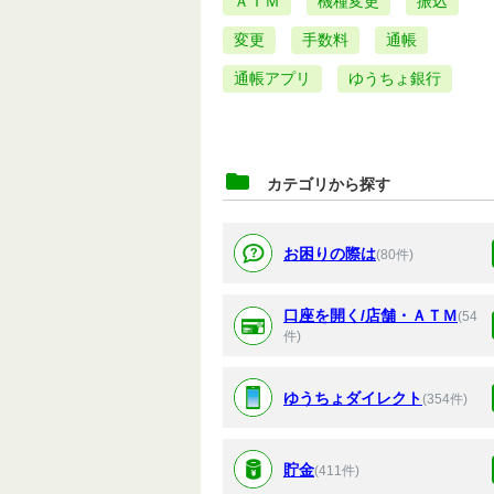
ＡＴＭ
機種変更
振込
変更
手数料
通帳
通帳アプリ
ゆうちょ銀行
カテゴリから探す
お困りの際は
(80件)
口座を開く/店舗・ＡＴＭ
(54
件)
ゆうちょダイレクト
(354件)
貯金
(411件)