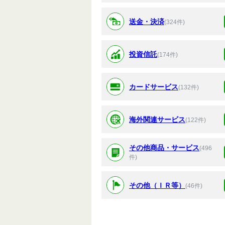
送金・決済
(324件)
投資信託
(174件)
カードサービス
(132件)
海外関連サービス
(122件)
その他商品・サービス
(496
件)
その他（ＩＲ等）
(46件)