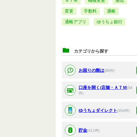
ＡＴＭ
機種変更
振込
変更
手数料
通帳
通帳アプリ
ゆうちょ銀行
カテゴリから探す
お困りの際は
(80件)
口座を開く/店舗・ＡＴＭ
(54
件)
ゆうちょダイレクト
(354件)
貯金
(411件)