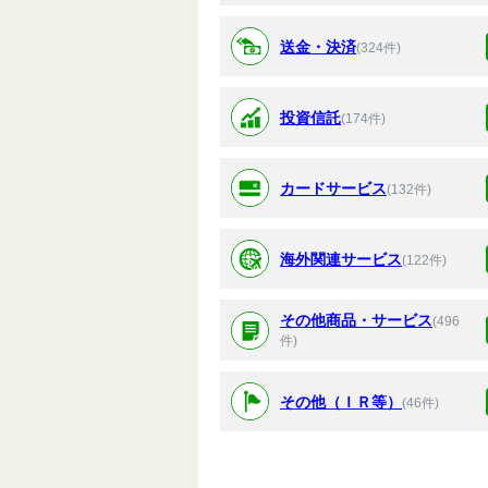
送金・決済
(324件)
投資信託
(174件)
カードサービス
(132件)
海外関連サービス
(122件)
その他商品・サービス
(496
件)
その他（ＩＲ等）
(46件)