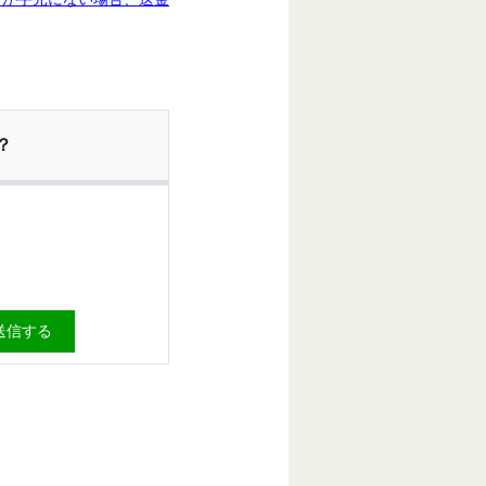
？
送信する