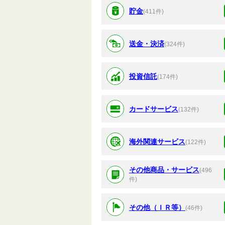
貯金
(411件)
送金・決済
(324件)
投資信託
(174件)
カードサービス
(132件)
海外関連サービス
(122件)
その他商品・サービス
(496
件)
その他（ＩＲ等）
(46件)