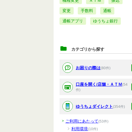
機種変更
ＡＴＭ
振込
変更
手数料
通帳
通帳アプリ
ゆうちょ銀行
カテゴリから探す
お困りの際は
(80件)
口座を開く/店舗・ＡＴＭ
(54
件)
ゆうちょダイレクト
(354件)
ご利用にあたって
(53件)
利用環境
(10件)