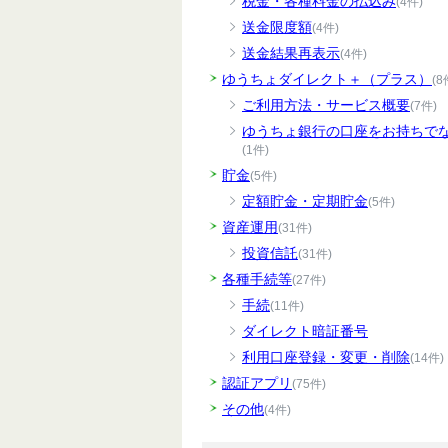
税金・各種料金の払込み
(4件)
送金限度額
(4件)
送金結果再表示
(4件)
ゆうちょダイレクト＋（プラス）
(8
ご利用方法・サービス概要
(7件)
ゆうちょ銀行の口座をお持ちで
(1件)
貯金
(5件)
定額貯金・定期貯金
(5件)
資産運用
(31件)
投資信託
(31件)
各種手続等
(27件)
手続
(11件)
ダイレクト暗証番号
利用口座登録・変更・削除
(14件)
認証アプリ
(75件)
その他
(4件)