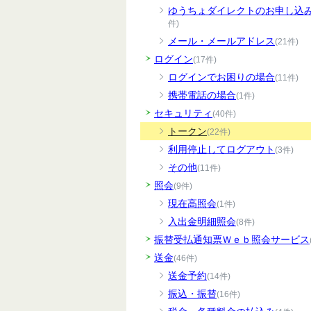
ゆうちょダイレクトのお申し込
件)
メール・メールアドレス
(21件)
ログイン
(17件)
ログインでお困りの場合
(11件)
携帯電話の場合
(1件)
セキュリティ
(40件)
トークン
(22件)
利用停止してログアウト
(3件)
その他
(11件)
照会
(9件)
現在高照会
(1件)
入出金明細照会
(8件)
振替受払通知票Ｗｅｂ照会サービス
送金
(46件)
送金予約
(14件)
振込・振替
(16件)