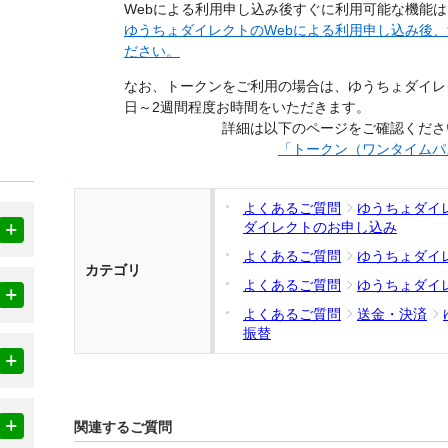
Webによる利用申し込み後すぐに利用可能な機能
ゆうちょダイレクトのWebによる利用申し込み後
ださい。
なお、トークンをご利用の場合は、ゆうちょダイレ
日～2週間程度お時間
詳細は以下のページを
「トークン（ワンタイムパ
よくあるご質問
ゆうちょダイ
ダイレクトのお申し込み
よくあるご質問
ゆうちょダイ
カテゴリ
よくあるご質問
ゆうちょダイ
よくあるご質問
送金・決済
振替
関連するご質問