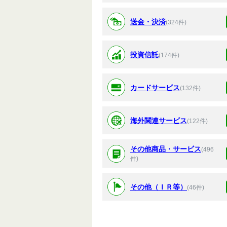
送金・決済
(324件)
投資信託
(174件)
カードサービス
(132件)
海外関連サービス
(122件)
その他商品・サービス
(496
件)
その他（ＩＲ等）
(46件)