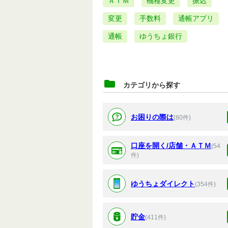
ＡＴＭ
機種変更
振込
変更
手数料
通帳アプリ
通帳
ゆうちょ銀行
カテゴリから探す
お困りの際は
(80件)
口座を開く/店舗・ＡＴＭ
(54
件)
ゆうちょダイレクト
(354件)
貯金
(411件)