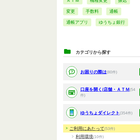
ＡＴＭ
機種変更
振込
変更
手数料
通帳
通帳アプリ
ゆうちょ銀行
カテゴリから探す
お困りの際は
(80件)
口座を開く/店舗・ＡＴＭ
(54
件)
ゆうちょダイレクト
(354件)
ご利用にあたって
(53件)
利用環境
(10件)