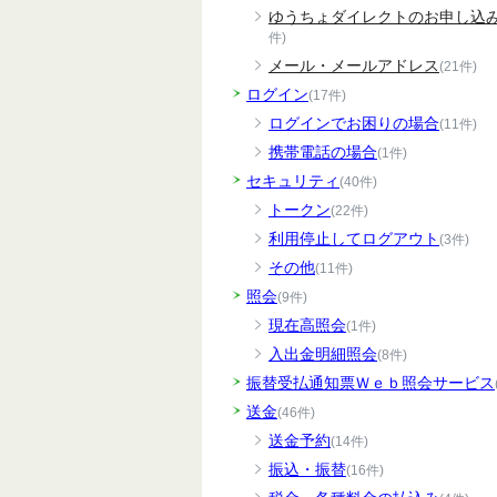
ゆうちょダイレクトのお申し込
件)
メール・メールアドレス
(21件)
ログイン
(17件)
ログインでお困りの場合
(11件)
携帯電話の場合
(1件)
セキュリティ
(40件)
トークン
(22件)
利用停止してログアウト
(3件)
その他
(11件)
照会
(9件)
現在高照会
(1件)
入出金明細照会
(8件)
振替受払通知票Ｗｅｂ照会サービス
送金
(46件)
送金予約
(14件)
振込・振替
(16件)