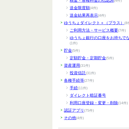
税金・各種料金の払込み
(4件)
送金限度額
(4件)
送金結果再表示
(4件)
ゆうちょダイレクト＋（プラス）
(8
ご利用方法・サービス概要
(7件)
ゆうちょ銀行の口座をお持ちで
(1件)
貯金
(5件)
定額貯金・定期貯金
(5件)
資産運用
(31件)
投資信託
(31件)
各種手続等
(27件)
手続
(11件)
ダイレクト暗証番号
利用口座登録・変更・削除
(14件)
認証アプリ
(75件)
その他
(4件)