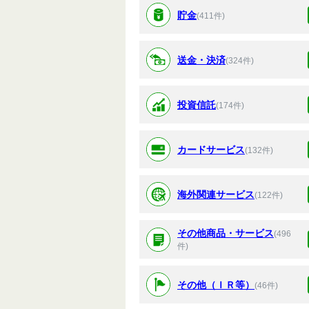
貯金
(411件)
送金・決済
(324件)
投資信託
(174件)
カードサービス
(132件)
海外関連サービス
(122件)
その他商品・サービス
(496
件)
その他（ＩＲ等）
(46件)