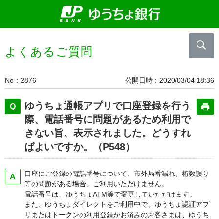
よくあるご質問
No
2876
公開日時
2020/03/04 18:36
ゆうちょ通帳アプリで口座登録を行う
際、電話番号に問題があるため利用で
きない旨、表示されました。どうすれ
ばよいですか。（P548）
口座にご登録の電話番号について、市外局番漏れ、桁数誤り
等の問題がある場合、ご利用いただけません。
電話番号は、ゆうちょATM等で変更していただけます。
また、ゆうちょダイレクトをご利用中で、ゆうちょ認証アプ
リまたはトークンの利用登録がお済みのお客さまは、ゆうち