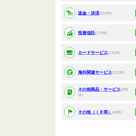
送金・決済
(324件)
投資信託
(174件)
カードサービス
(132件)
海外関連サービス
(122件)
その他商品・サービス
(496
件)
その他（ＩＲ等）
(46件)