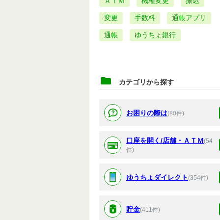
ＡＴＭ
機種変更
振込
変更
手数料
通帳アプリ
通帳
ゆうちょ銀行
カテゴリから探す
お困りの際は
(80件)
口座を開く/店舗・ＡＴＭ
(54
件)
ゆうちょダイレクト
(354件)
貯金
(411件)