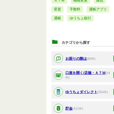
ＡＴＭ
機種変更
振込
変更
手数料
通帳アプリ
通帳
ゆうちょ銀行
カテゴリから探す
お困りの際は
(80件)
口座を開く/店舗・ＡＴＭ
(54
件)
ゆうちょダイレクト
(354件)
貯金
(411件)