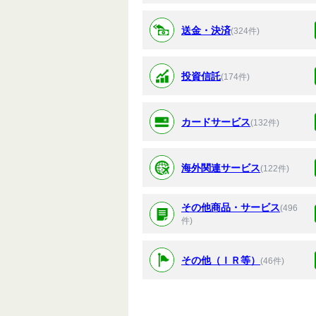
送金・決済
(324件)
投資信託
(174件)
カードサービス
(132件)
海外関連サービス
(122件)
その他商品・サービス
(496
件)
その他（ＩＲ等）
(46件)