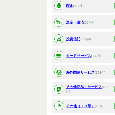
貯金
(411件)
送金・決済
(324件)
投資信託
(174件)
カードサービス
(132件)
海外関連サービス
(122件)
その他商品・サービス
(496
件)
その他（ＩＲ等）
(46件)