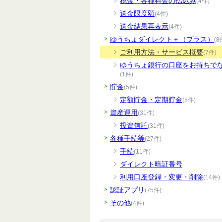
税金・各種料金の払込み
(4件)
送金限度額
(4件)
送金結果再表示
(4件)
ゆうちょダイレクト＋（プラス）
(8
ご利用方法・サービス概要
(7件)
ゆうちょ銀行の口座をお持ちで
(1件)
貯金
(5件)
定額貯金・定期貯金
(5件)
資産運用
(31件)
投資信託
(31件)
各種手続等
(27件)
手続
(11件)
ダイレクト暗証番号
利用口座登録・変更・削除
(14件)
認証アプリ
(75件)
その他
(4件)