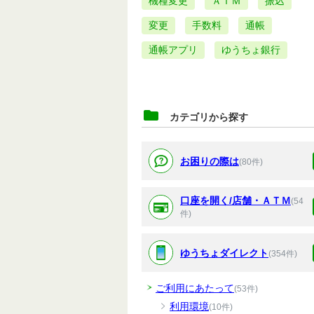
機種変更
ＡＴＭ
振込
変更
手数料
通帳
通帳アプリ
ゆうちょ銀行
カテゴリから探す
お困りの際は
(80件)
口座を開く/店舗・ＡＴＭ
(54
件)
ゆうちょダイレクト
(354件)
ご利用にあたって
(53件)
利用環境
(10件)