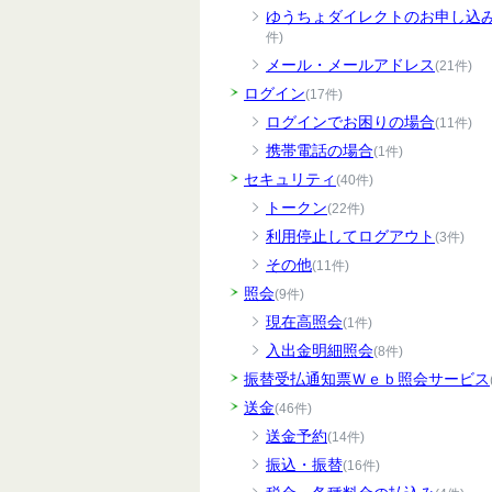
ゆうちょダイレクトのお申し込
件)
メール・メールアドレス
(21件)
ログイン
(17件)
ログインでお困りの場合
(11件)
携帯電話の場合
(1件)
セキュリティ
(40件)
トークン
(22件)
利用停止してログアウト
(3件)
その他
(11件)
照会
(9件)
現在高照会
(1件)
入出金明細照会
(8件)
振替受払通知票Ｗｅｂ照会サービス
送金
(46件)
送金予約
(14件)
振込・振替
(16件)