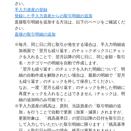
さい。
手入力資産の登録
登録した手入力資産からの取引明細の追加
直接取引明細を追加する方法は、以下のページをご確認くだ
さい。
直接の取引明細の追加
※毎月、同じ日に同じ取引が発生する場合は、手入力明細追
加画面で「翌月も繰り返す」のチェックボックスにチェッ
クを入れることで、翌月以降の同じ日に、同じ金額・取引
名・カテゴリーの明細を自動で作成します。
「翌月も繰り返す」のチェックを入れた明細について、明
細の自動作成を解除されたい場合は、最新の明細で「翌月
も繰り返す」のチェックを外して保存してください。
なお、一度「翌月も繰り返す」のチェックを外した明細に
再度チェックを入れることはできません（チェックは、明
細の追加時のみ可能です）。
※手入力資産の残高は、原則、当該資産の「取引明細の追
加」を行うことで自動で更新（加算・減算）されますが、
更新対象は、「残高基準日」の翌日以降の日付を取引日と
して入力していただいた取引明細に限ります（「残高基準
日」と取引日が同一の場合、残高は更新されません）。