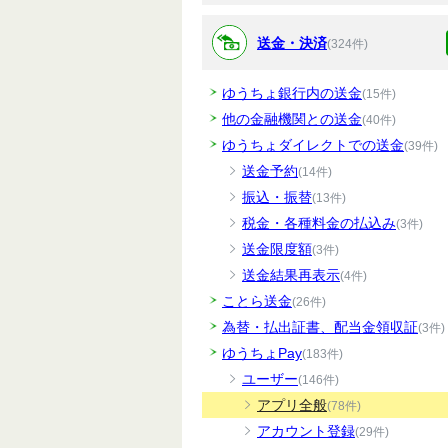
送金・決済
(324件)
ゆうちょ銀行内の送金
(15件)
他の金融機関との送金
(40件)
ゆうちょダイレクトでの送金
(39件)
送金予約
(14件)
振込・振替
(13件)
税金・各種料金の払込み
(3件)
送金限度額
(3件)
送金結果再表示
(4件)
ことら送金
(26件)
為替・払出証書、配当金領収証
(3件)
ゆうちょPay
(183件)
ユーザー
(146件)
アプリ全般
(78件)
アカウント登録
(29件)