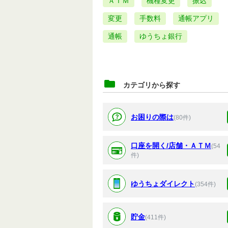
ＡＴＭ
機種変更
振込
変更
手数料
通帳アプリ
通帳
ゆうちょ銀行
カテゴリから探す
お困りの際は
(80件)
口座を開く/店舗・ＡＴＭ
(54
件)
ゆうちょダイレクト
(354件)
貯金
(411件)