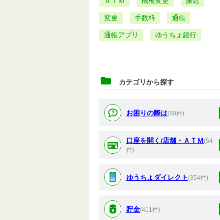
ＡＴＭ
機種変更
振込
変更
手数料
通帳
通帳アプリ
ゆうちょ銀行
カテゴリから探す
お困りの際は
(80件)
口座を開く/店舗・ＡＴＭ
(54
件)
ゆうちょダイレクト
(354件)
貯金
(411件)