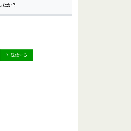
したか？
送信する