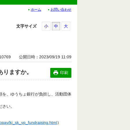
ホーム
お問い合わせ
文字サイズ
小
中
大
10769
公開日時
2023/09/19 11:09
ありますか。
印刷
定額を、ゆうちょ銀行が負担し、活動団体
ださい。
hopay/kj_sk_yp_fundraising.html
）