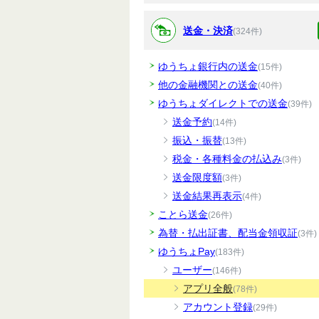
送金・決済
(324件)
ゆうちょ銀行内の送金
(15件)
他の金融機関との送金
(40件)
ゆうちょダイレクトでの送金
(39件)
送金予約
(14件)
振込・振替
(13件)
税金・各種料金の払込み
(3件)
送金限度額
(3件)
送金結果再表示
(4件)
ことら送金
(26件)
為替・払出証書、配当金領収証
(3件)
ゆうちょPay
(183件)
ユーザー
(146件)
アプリ全般
(78件)
アカウント登録
(29件)