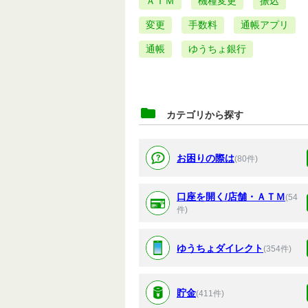
ＡＴＭ
機種変更
振込
変更
手数料
通帳アプリ
通帳
ゆうちょ銀行
カテゴリから探す
お困りの際は
(80件)
口座を開く/店舗・ＡＴＭ
(54
件)
ゆうちょダイレクト
(354件)
貯金
(411件)