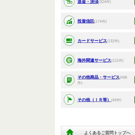
送金・決済
(324件)
投資信託
(174件)
カードサービス
(132件)
海外関連サービス
(122件)
その他商品・サービス
(496
件)
その他（ＩＲ等）
(46件)
よくあるご質問トップへ