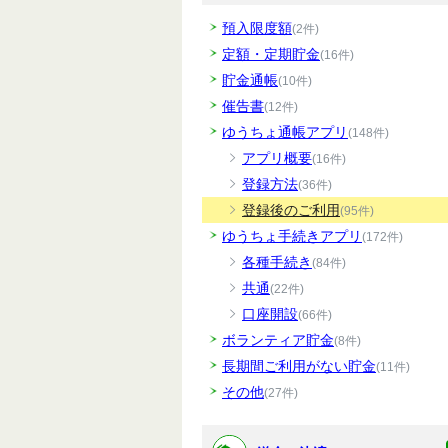
預入限度額
(2件)
定額・定期貯金
(16件)
貯金通帳
(10件)
催告書
(12件)
ゆうちょ通帳アプリ
(148件)
アプリ概要
(16件)
登録方法
(36件)
登録後のご利用
(95件)
ゆうちょ手続きアプリ
(172件)
各種手続き
(84件)
共通
(22件)
口座開設
(66件)
ボランティア貯金
(8件)
長期間ご利用がない貯金
(11件)
その他
(27件)