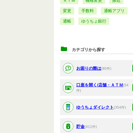
ＡＴＭ
機種変更
振込
変更
手数料
通帳アプリ
通帳
ゆうちょ銀行
カテゴリから探す
お困りの際は
(80件)
口座を開く/店舗・ＡＴＭ
(54
件)
ゆうちょダイレクト
(354件)
貯金
(411件)