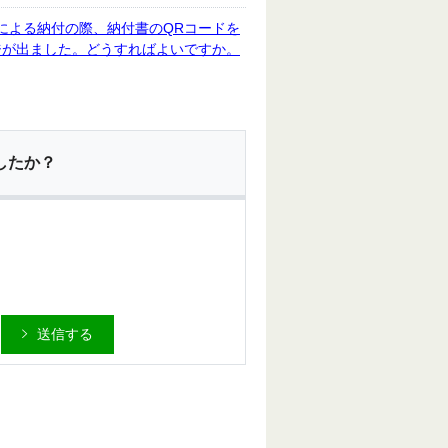
による納付の際、納付書のQRコードを
ジが出ました。どうすればよいですか。
したか？
送信する