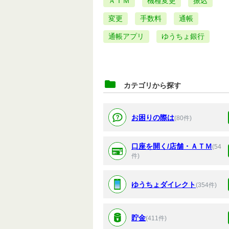
ＡＴＭ
機種変更
振込
変更
手数料
通帳
通帳アプリ
ゆうちょ銀行
カテゴリから探す
お困りの際は
(80件)
口座を開く/店舗・ＡＴＭ
(54
件)
ゆうちょダイレクト
(354件)
貯金
(411件)