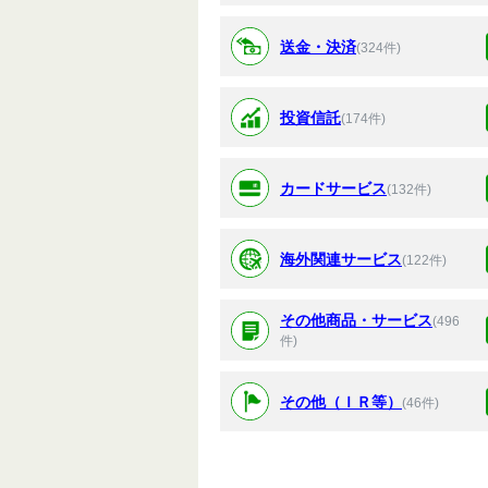
送金・決済
(324件)
投資信託
(174件)
カードサービス
(132件)
海外関連サービス
(122件)
その他商品・サービス
(496
件)
その他（ＩＲ等）
(46件)