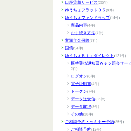
口座貸越サービス
(23件)
ゆうちょフラット３５
(9件)
ゆうちょファンドラップ
(14件)
商品内容
(4件)
お手続き方法
(7件)
変額年金保険
(7件)
国債
(54件)
ゆうちょＢｉｚダイレクト
(121件)
振替受払通知票Ｗｅｂ照会サー
2件)
ログオン
(6件)
電子証明書
(4件)
トークン
(7件)
データ送受信
(36件)
データ取消
(8件)
その他
(28件)
ご相談予約・セミナー予約
(25件)
ご相談予約
(12件)