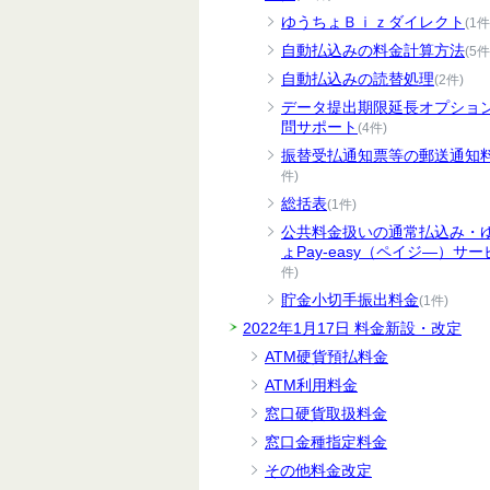
ゆうちょＢｉｚダイレクト
(1件
自動払込みの料金計算方法
(5件
自動払込みの読替処理
(2件)
データ提出期限延長オプショ
問サポート
(4件)
振替受払通知票等の郵送通知
件)
総括表
(1件)
公共料金扱いの通常払込み・
ょPay-easy（ペイジ―）サー
件)
貯金小切手振出料金
(1件)
2022年1月17日 料金新設・改定
ATM硬貨預払料金
ATM利用料金
窓口硬貨取扱料金
窓口金種指定料金
その他料金改定