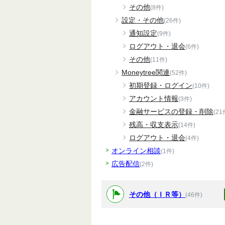
その他
(8件)
設定・その他
(26件)
通知設定
(9件)
ログアウト・退会
(6件)
その他
(11件)
Moneytree関連
(52件)
初期登録・ログイン
(10件)
アカウント情報
(3件)
金融サービスの登録・削除
(21
残高・収支表示
(14件)
ログアウト・退会
(4件)
オンライン相談
(1件)
広告配信
(2件)
その他（ＩＲ等）
(46件)