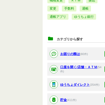
機種変更
ＡＴＭ
振込
変更
手数料
通帳
通帳アプリ
ゆうちょ銀行
カテゴリから探す
お困りの際は
(80件)
口座を開く/店舗・ＡＴＭ
(54
件)
ゆうちょダイレクト
(354件)
貯金
(411件)