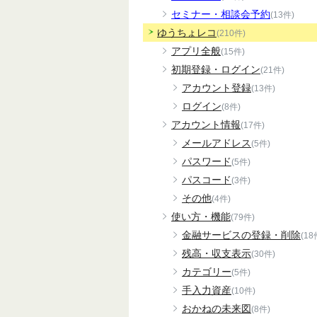
セミナー・相談会予約
(13件)
ゆうちょレコ
(210件)
アプリ全般
(15件)
初期登録・ログイン
(21件)
アカウント登録
(13件)
ログイン
(8件)
アカウント情報
(17件)
メールアドレス
(5件)
パスワード
(5件)
パスコード
(3件)
その他
(4件)
使い方・機能
(79件)
金融サービスの登録・削除
(18
残高・収支表示
(30件)
カテゴリー
(5件)
手入力資産
(10件)
おかねの未来図
(8件)