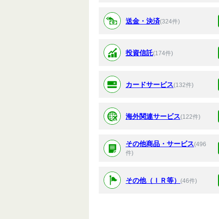
送金・決済
(324件)
投資信託
(174件)
カードサービス
(132件)
海外関連サービス
(122件)
その他商品・サービス
(496
件)
その他（ＩＲ等）
(46件)