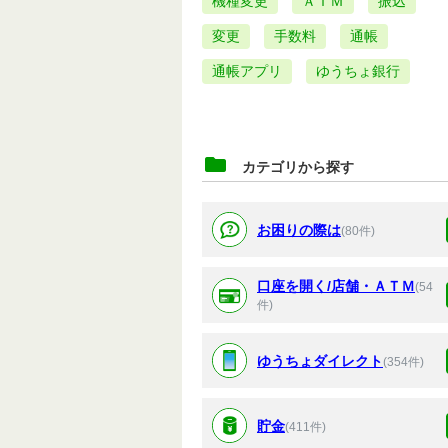
機種変更
ＡＴＭ
振込
変更
手数料
通帳
通帳アプリ
ゆうちょ銀行
カテゴリから探す
お困りの際は
(80件)
口座を開く/店舗・ＡＴＭ
(54
件)
ゆうちょダイレクト
(354件)
貯金
(411件)