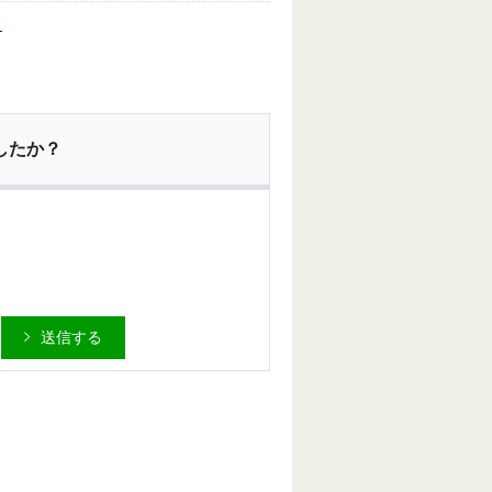
。
したか？
送信する