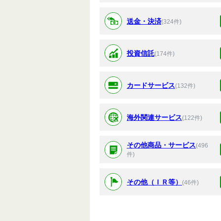
送金・決済
(324件)
投資信託
(174件)
カードサービス
(132件)
海外関連サービス
(122件)
その他商品・サービス
(496
件)
その他（ＩＲ等）
(46件)