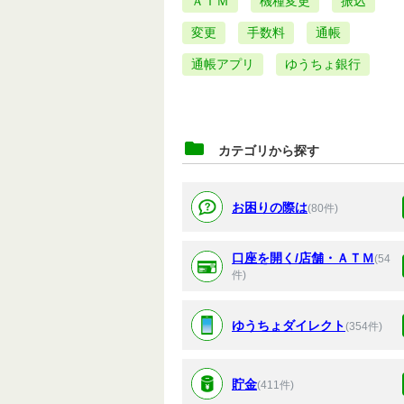
ＡＴＭ
機種変更
振込
変更
手数料
通帳
通帳アプリ
ゆうちょ銀行
カテゴリから探す
お困りの際は
(80件)
口座を開く/店舗・ＡＴＭ
(54
件)
ゆうちょダイレクト
(354件)
貯金
(411件)