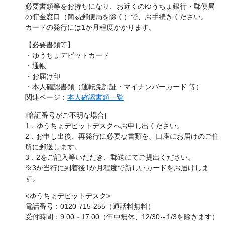
必要書類等をお持ちになり、お近くのゆうちょ銀行・郵便局
の貯金窓口（簡易郵便局を除く）で、お手続きください。
カードの発行には1か月程度かかります。
【必要書類等】
・ゆうちょデビットカード
・通帳
・お届け印
・本人確認書類（運転免許証・マイナンバーカード 等）
関連ページ：
本人確認書類一覧
[暗証番号がご不明な場合]
1．ゆうちょデビットデスクへお申し出ください。
2．お申し出後、再発行に必要な書類を、口座にお届けのご住
所に郵送します。
3．2をご記入等いただき、郵送にてご提出ください。
※3が当行に到着後1か月程度で新しいカードをお届けしま
す。
<ゆうちょデビットデスク>
電話番号：0120-715-255（通話料無料）
受付時間：9:00～17:00（年中無休、12/30～1/3を除きます）