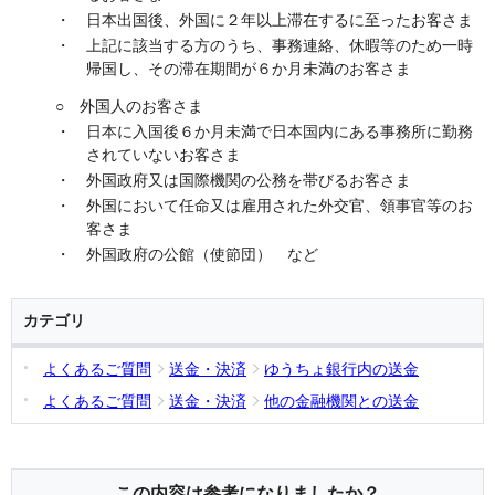
・ 日本出国後、外国に２年以上滞在するに至ったお客さま
・ 上記に該当する方のうち、事務連絡、休暇等のため一時
帰国し、その滞在期間が６か月未満のお客さま
○ 外国人のお客さま
・ 日本に入国後６か月未満で日本国内にある事務所に勤務
されていないお客さま
・ 外国政府又は国際機関の公務を帯びるお客さま
・ 外国において任命又は雇用された外交官、領事官等のお
客さま
・ 外国政府の公館（使節団） など
カテゴリ
よくあるご質問
送金・決済
ゆうちょ銀行内の送金
よくあるご質問
送金・決済
他の金融機関との送金
この内容は参考になりましたか？