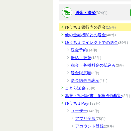
送金・決済
(324件)
ゆうちょ銀行内の送金
(15件)
他の金融機関との送金
(40件)
ゆうちょダイレクトでの送金
(39件)
送金予約
(14件)
振込・振替
(13件)
税金・各種料金の払込み
(3件)
送金限度額
(3件)
送金結果再表示
(4件)
ことら送金
(26件)
為替・払出証書、配当金領収証
(3件)
ゆうちょPay
(183件)
ユーザー
(146件)
アプリ全般
(78件)
アカウント登録
(29件)