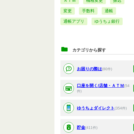
ＡＴＭ
機種変更
振込
変更
手数料
通帳
通帳アプリ
ゆうちょ銀行
カテゴリから探す
お困りの際は
(80件)
口座を開く/店舗・ＡＴＭ
(54
件)
ゆうちょダイレクト
(354件)
貯金
(411件)