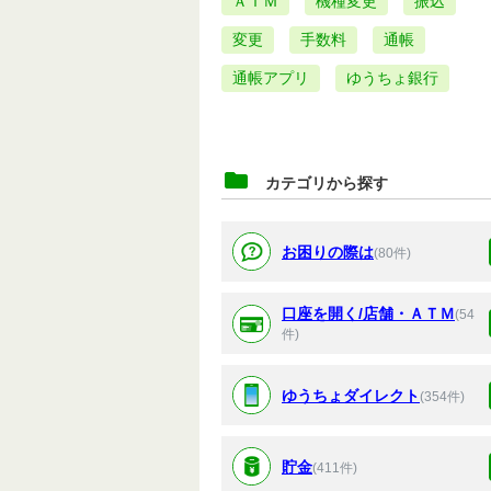
ＡＴＭ
機種変更
振込
変更
手数料
通帳
通帳アプリ
ゆうちょ銀行
カテゴリから探す
お困りの際は
(80件)
口座を開く/店舗・ＡＴＭ
(54
件)
ゆうちょダイレクト
(354件)
貯金
(411件)