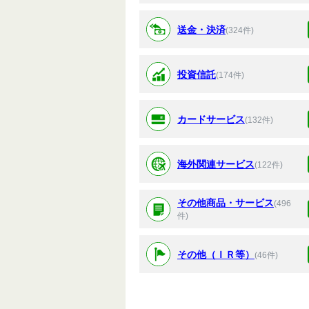
送金・決済
(324件)
投資信託
(174件)
カードサービス
(132件)
海外関連サービス
(122件)
その他商品・サービス
(496
件)
その他（ＩＲ等）
(46件)