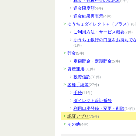
税金・各種料金の払込み
(4件)
送金限度額
(4件)
送金結果再表示
(4件)
ゆうちょダイレクト＋（プラス）
(8
ご利用方法・サービス概要
(7件)
ゆうちょ銀行の口座をお持ちで
(1件)
貯金
(5件)
定額貯金・定期貯金
(5件)
資産運用
(31件)
投資信託
(31件)
各種手続等
(27件)
手続
(11件)
ダイレクト暗証番号
利用口座登録・変更・削除
(14件)
認証アプリ
(75件)
その他
(4件)