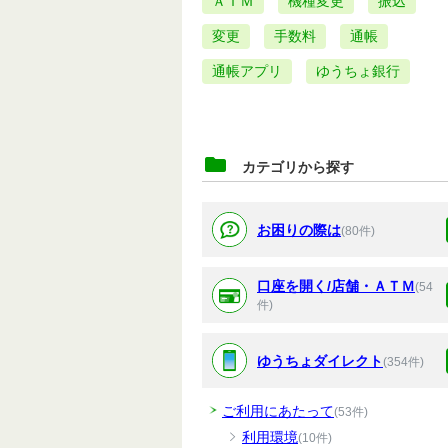
ＡＴＭ
機種変更
振込
変更
手数料
通帳
通帳アプリ
ゆうちょ銀行
カテゴリから探す
お困りの際は
(80件)
口座を開く/店舗・ＡＴＭ
(54
件)
ゆうちょダイレクト
(354件)
ご利用にあたって
(53件)
利用環境
(10件)