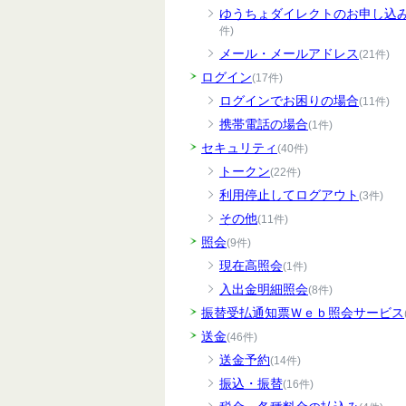
ゆうちょダイレクトのお申し込
件)
メール・メールアドレス
(21件)
ログイン
(17件)
ログインでお困りの場合
(11件)
携帯電話の場合
(1件)
セキュリティ
(40件)
トークン
(22件)
利用停止してログアウト
(3件)
その他
(11件)
照会
(9件)
現在高照会
(1件)
入出金明細照会
(8件)
振替受払通知票Ｗｅｂ照会サービス
送金
(46件)
送金予約
(14件)
振込・振替
(16件)