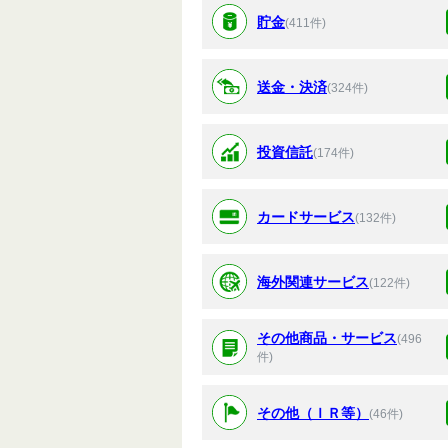
貯金
(411件)
送金・決済
(324件)
投資信託
(174件)
カードサービス
(132件)
海外関連サービス
(122件)
その他商品・サービス
(496
件)
その他（ＩＲ等）
(46件)