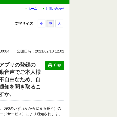
ホーム
お問い合わせ
文字サイズ
小
中
大
10084
公開日時
2021/02/10 12:02
アプリの登録の
印刷
動音声でご本人様
不自由なため、自
通知を聞き取るこ
すか。
0、090のいずれかから始まる番号）の
セージサービス）により通知されます。