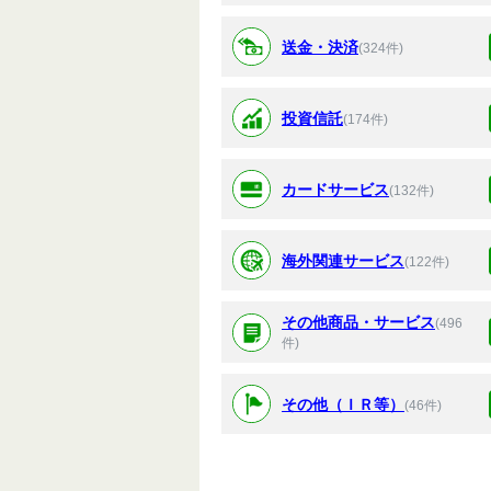
送金・決済
(324件)
投資信託
(174件)
カードサービス
(132件)
海外関連サービス
(122件)
その他商品・サービス
(496
件)
その他（ＩＲ等）
(46件)