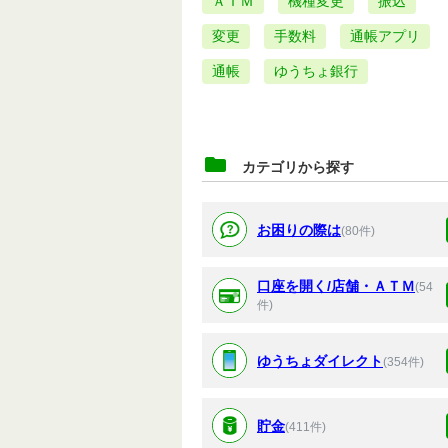
ＡＴＭ
機種変更
振込
変更
手数料
通帳アプリ
通帳
ゆうちょ銀行
カテゴリから探す
お困りの際は
(80件)
口座を開く/店舗・ＡＴＭ
(54
件)
ゆうちょダイレクト
(354件)
貯金
(411件)