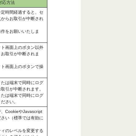
対応方法
一定時間経過すると、セ
点からお取引が中断され
操作をお願いいたしま
クト画面上のボタン以外
、お取引が中断されま
クト画面上のボタンで操
。
または端末で同時にログ
お取引が中断されます。
または端末で同時にログ
ください。
okieやJavascript
ださい（標準では有効に
。
ティのレベルを変更する