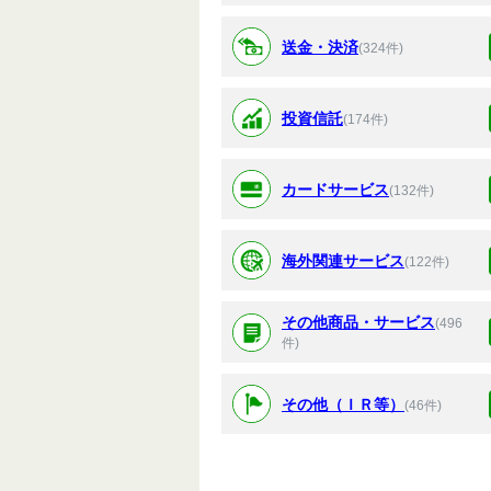
送金・決済
(324件)
投資信託
(174件)
カードサービス
(132件)
海外関連サービス
(122件)
その他商品・サービス
(496
件)
その他（ＩＲ等）
(46件)