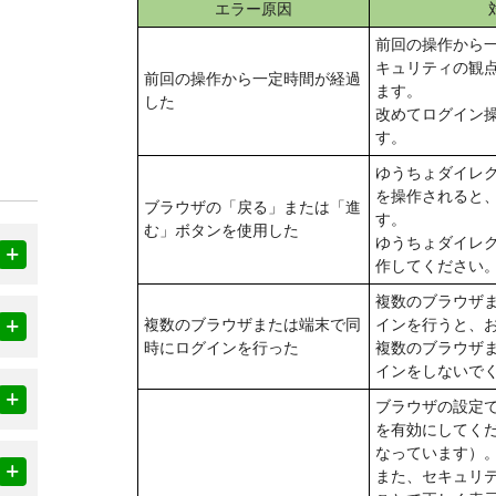
エラー原因
前回の操作から
キュリティの観
前回の操作から一定時間が経過
ます。
した
改めてログイン
す。
ゆうちょダイレ
を操作されると
ブラウザの「戻る」または「進
す。
む」ボタンを使用した
ゆうちょダイレ
作してください
複数のブラウザ
複数のブラウザまたは端末で同
インを行うと、
時にログインを行った
複数のブラウザ
インをしないで
ブラウザの設定で、Co
を有効にしてく
なっています）
また、セキュリ