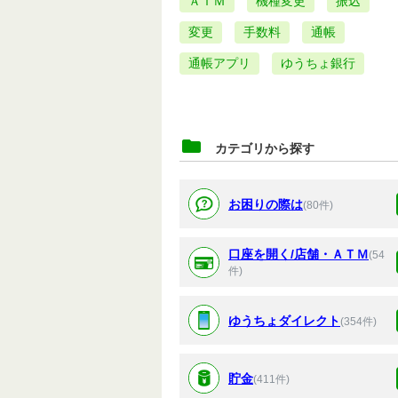
ＡＴＭ
機種変更
振込
変更
手数料
通帳
通帳アプリ
ゆうちょ銀行
カテゴリから探す
お困りの際は
(80件)
口座を開く/店舗・ＡＴＭ
(54
件)
ゆうちょダイレクト
(354件)
貯金
(411件)