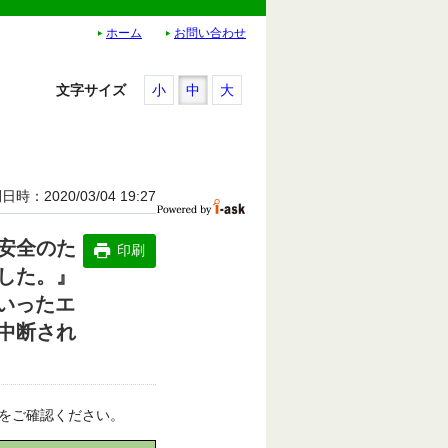
ホーム
お問い合わせ
文字サイズ
小
中
大
開日時
2020/03/04 19:27
安全のた
印刷
した。』
といったエ
中断され
をご確認ください。