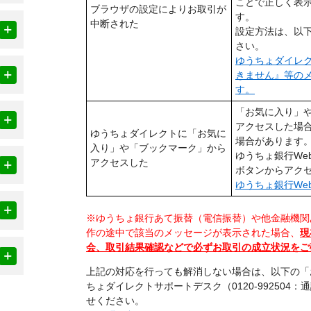
ことで正しく表
ブラウザの設定によりお取引が
す。
中断された
設定方法は、以
さい。
ゆうちょダイレ
きません』等の
す。
「お気に入り」
アクセスした場
ゆうちょダイレクトに「お気に
場合があります
入り」や「ブックマーク」から
ゆうちょ銀行We
アクセスした
ボタンからアク
ゆうちょ銀行We
※ゆうちょ銀行あて振替（電信振替）や他金融機関
作の途中で該当のメッセージが表示された場合、
現
会、取引結果確認などで必ずお取引の成立状況をご
上記の対応を行っても解消しない場合は、以下の「
ちょダイレクトサポートデスク（0120-992504
せください。