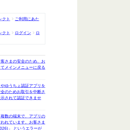
レクト
ご利用にあた
レクト
ログイン
ロ
お客さまの安全のため、お
出てメインメニューに戻る
リやゆうちょ認証アプリを
安全のためお取引を中断さ
表示されて認証できませ
「複数の端末で、アプリの
行われています。お客さま
26)」 というエラーが