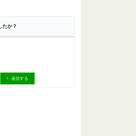
したか？
送信する