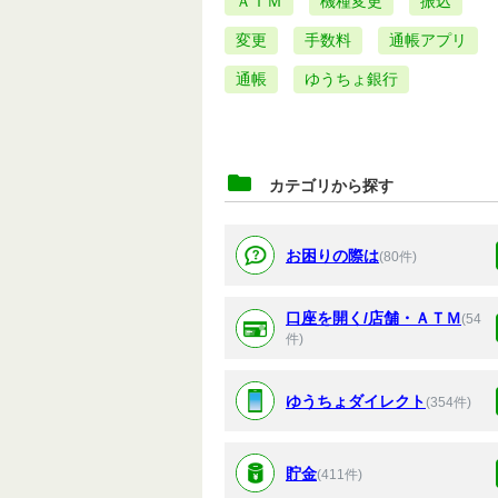
ＡＴＭ
機種変更
振込
変更
手数料
通帳アプリ
通帳
ゆうちょ銀行
カテゴリから探す
お困りの際は
(80件)
口座を開く/店舗・ＡＴＭ
(54
件)
ゆうちょダイレクト
(354件)
貯金
(411件)