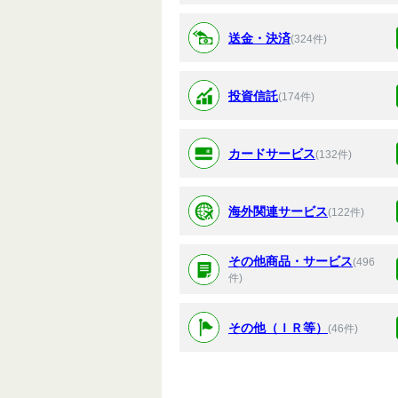
送金・決済
(324件)
投資信託
(174件)
カードサービス
(132件)
海外関連サービス
(122件)
その他商品・サービス
(496
件)
その他（ＩＲ等）
(46件)