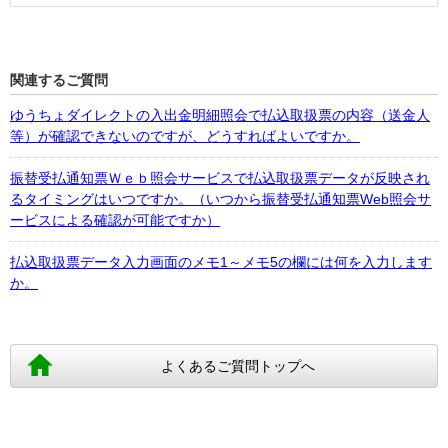
関連するご質問
ゆうちょダイレクトの入出金明細照会で払込取扱票の内容（送金人
等）が確認できないのですが、どうすればよいですか。
振替受払通知票Ｗｅｂ照会サービスで払込取扱票データが反映され
るタイミングはいつですか。（いつから振替受払通知票Web照会サ
ービスによる確認が可能ですか）
払込取扱票データ入力画面のメモ1～メモ5の欄には何を入力します
か。
よくあるご質問トップへ