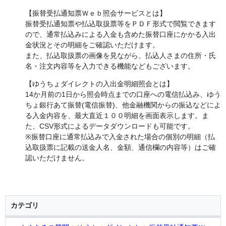
【振替受払通知票Ｗｅｂ照会サービスとは】
振替受払通知票や払込取扱票等をＰＤＦ形式で閲覧できます
ので、通常払込みによる入金も含めた振替口座にかかる入出
金状況とその明細をご確認いただけます。
また、払込取扱票の画像を見ながら、払込人さまの住所・氏
名・注文内容等を入力できる機能などもございます。
【ゆうちょダイレクトの入出金明細照会とは】
14か月前の1日から照会時点までの口座への電信払込み、ゆう
ちょ銀行あて振替(電信振替)、他金融機関からの振込などによ
る入金内容を、最大直近１００明細を画面表示します。ま
た、CSV形式によるデータダウンロードも可能です。
※振替口座に通常払込みで入金された場合の個別の明細（払
込取扱票に記載の送金人名、金額、通信欄の内容等）はご確
認いただけません。
カテゴリ