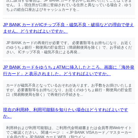
次に該当する場合は、JP BANK カードをお申し込みいただくことはできま
せん。 1．現住所が口座に登録されている住所と異なっている場合 2．ゆう
ちょの総合口座およびキャッシュカードを...
JP BANK カードがICチップ不良・磁気不良・破損などの理由で使え
ません。どうすればよいですか。
JP BANK カードの再発行が必要です。 必要書類等をお持ちになり、お近く
のゆうちょ銀行・郵便局の貯金窓口（簡易郵便局を除く）で、お手続きくだ
さい。 ICチップ不良・磁気不良による再発...
JP BANK カードをゆうちょATMに挿入したところ、画面に「海外発
行カード」と表示されました。どうすればよいですか。
カードが磁気不良となっているおそれがあります。お手数をお掛けいたしま
すが、必要書類等をお持ちになり、お近くのゆうちょ銀行・郵便局の貯金窓
口（簡易郵便局を除く）で再発行の手続きを...
現在の利用枠、利用可能額を知りたい場合はどうすればよいです
か。
利用枠および利用可能額は、ご利用代金明細書または会員専用Webサイト
でご確認ください。 関連ページ ： ＜JP BANK VISAカード／マスターカー
ド会員の方＞ JP BANK カード WEB （別ウイン...