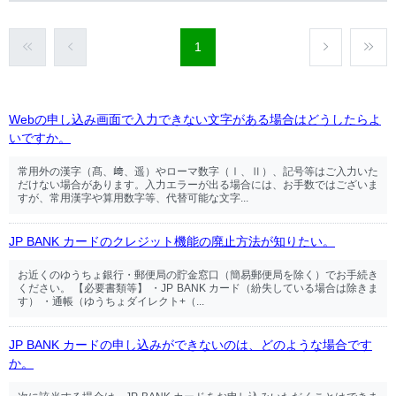
1
Webの申し込み画面で入力できない文字がある場合はどうしたらよ
いですか。
常用外の漢字（髙、﨑、遥）やローマ数字（Ⅰ、Ⅱ）、記号等はご入力いた
だけない場合があります。入力エラーが出る場合には、お手数ではございま
すが、常用漢字や算用数字等、代替可能な文字...
JP BANK カードのクレジット機能の廃止方法が知りたい。
お近くのゆうちょ銀行・郵便局の貯金窓口（簡易郵便局を除く）でお手続き
ください。 【必要書類等】 ・JP BANK カード（紛失している場合は除きま
す） ・通帳（ゆうちょダイレクト+（...
JP BANK カードの申し込みができないのは、どのような場合です
か。