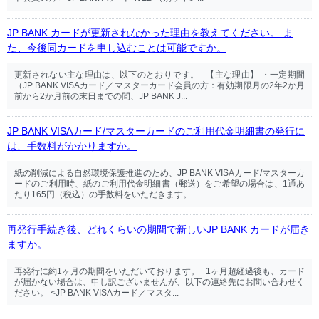
JP BANK カードが更新されなかった理由を教えてください。 ま
た、今後同カードを申し込むことは可能ですか。
更新されない主な理由は、以下のとおりです。 【主な理由】 ・一定期間
（JP BANK VISAカード／マスターカード会員の方：有効期限月の2年2か月
前から2か月前の末日までの間、JP BANK J...
JP BANK VISAカード/マスターカードのご利用代金明細書の発行に
は、手数料がかかりますか。
紙の削減による自然環境保護推進のため、JP BANK VISAカード/マスターカ
ードのご利用時、紙のご利用代金明細書（郵送）をご希望の場合は、1通あ
たり165円（税込）の手数料をいただきます。...
再発行手続き後、どれくらいの期間で新しいJP BANK カードが届き
ますか。
再発行に約1ヶ月の期間をいただいております。 1ヶ月超経過後も、カード
が届かない場合は、申し訳ございませんが、以下の連絡先にお問い合わせく
ださい。 <JP BANK VISAカード／マスタ...