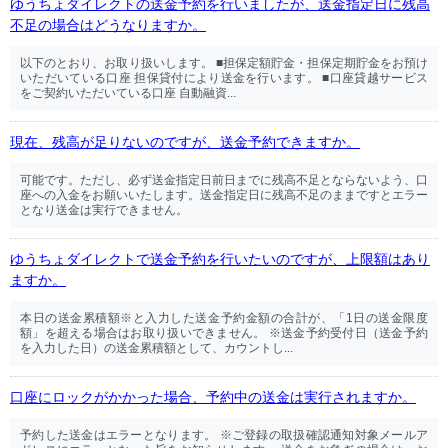
ゆうちょダイレクトの送金予約を行いましたが、送金指定日に残高
不足の場合はどうなりますか。
以下のとおり、お取り扱いします。 ■担保定額貯金・担保定期貯金をお預け
いただいている口座 担保貸付により送金を行います。 ■口座貸越サービス
をご契約いただいている口座 自動融資...
現在、残高が足りないのですが、送金予約できますか。
可能です。ただし、必ず送金指定日前日までに残高不足とならないよう、口
座への入金をお願いいたします。送金指定日に残高不足のままですとエラー
となり送金は実行できません。
ゆうちょダイレクトで送金予約を行いたいのですが、上限額はあり
ますか。
本日の送金累積額※と入力した送金予約金額の合計が、「1日の送金限度
額」を超える場合はお取り扱いできません。 ※送金予約受付日（送金予約
を入力した日）の送金累積額として、カウントし...
口座にロックがかかった場合、予約中の送金は実行されますか。
予約した送金はエラーとなります。 ※ご登録の取扱確認通知対象メールア