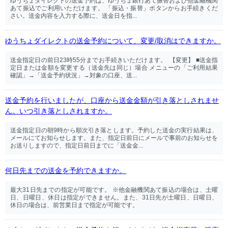
ゆうちょダイレクトの送金予約は、ゆうちょ銀行あて振替および他金融機関
あて振込でご利用いただけます。 「振込・振替」ボタンからお手続きくだ
さい。送金内容を入力する際に、送金日を指...
ゆうちょダイレクトの送金予約について、変更/取消はできますか。
送金指定日の前日23時55分までお手続きいただけます。 【変更】 ■送金指
定日または金額を変更する（送金先は同じ）場合 メニューの「ご利用結果
確認」→「送金予約状況」→対象の口座、送...
送金予約を行いましたが、口座から送金金額が引き落としされませ
ん。いつ引き落としされますか。
送金指定日の朝9時から順次引き落とします。予約した送金の実行結果は、
メールにてお知らせします。また、指定日前日にメールで事前のお知らせを
お送りしますので、指定日前日までに「送金金...
何日先までの送金を予約できますか。
最大31日先までの指定が可能です。 ※他金融機関あて振込の場合は、土曜
日、日曜日、休日は指定ができません。また、31日先が土曜日、日曜日、
休日の場合は、前営業日まで指定が可能です。