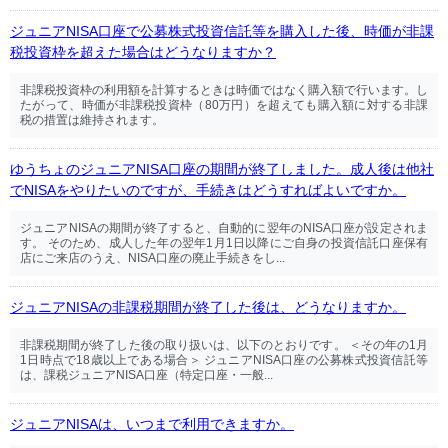
ジュニアNISA口座で公募株式投資信託等を購入した後、時価が非課
税投資枠を超えた場合はどうなりますか？
非課税投資枠の利用額を計算するときは時価ではなく購入額で行います。し
たがって、時価が非課税投資枠（80万円）を超えても購入額に対する非課
税の措置は維持されます。
ゆうちょのジュニアNISA口座の期間が終了しました。成人後は他社
でNISAをやりたいのですが、手続きはどうすればよいですか。
ジュニアNISAの期間が終了すると、自動的に翌年のNISA口座が設定されま
す。 そのため、成人した年の翌年1月1日以降にご自身の投資信託口座保有
店にご来店のうえ、NISA口座の廃止手続きをし...
ジュニアNISAの非課税期間が終了した後は、どうなりますか。
非課税期間が終了した後の取り扱いは、以下のとおりです。 ＜その年の1月
1日時点で18歳以上である場合＞ ジュニアNISA口座の公募株式投資信託等
は、課税ジュニアNISA口座（特定口座・一般...
ジュニアNISAは、いつまで利用できますか。