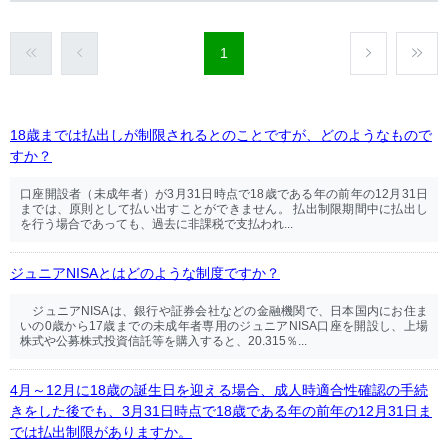
1
18歳までは払出しが制限されるとのことですが、どのようなもので
すか？
口座開設者（未成年者）が3月31日時点で18歳である年の前年の12月31日
までは、原則として払い出すことができません。 払出制限期間中に払出し
を行う場合であっても、過去に非課税で支払われ...
ジュニアNISAとはどのような制度ですか？
ジュニアNISAは、銀行や証券会社などの金融機関で、日本国内にお住ま
いの0歳から17歳までの未成年者専用のジュニアNISA口座を開設し、上場
株式や公募株式投資信託等を購入すると、20.315％...
4月～12月に18歳の誕生日を迎える場合、成人時適合性確認の手続
きをした後でも、3月31日時点で18歳である年の前年の12月31日ま
では払出制限がありますか。