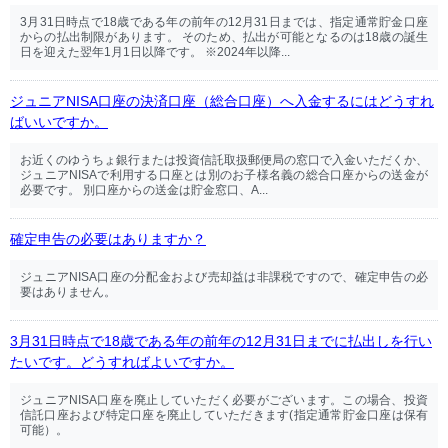
3月31日時点で18歳である年の前年の12月31日までは、指定通常貯金口座
からの払出制限があります。 そのため、払出が可能となるのは18歳の誕生
日を迎えた翌年1月1日以降です。 ※2024年以降...
ジュニアNISA口座の決済口座（総合口座）へ入金するにはどうすれ
ばいいですか。
お近くのゆうちょ銀行または投資信託取扱郵便局の窓口で入金いただくか、
ジュニアNISAで利用する口座とは別のお子様名義の総合口座からの送金が
必要です。 別口座からの送金は貯金窓口、A...
確定申告の必要はありますか？
ジュニアNISA口座の分配金および売却益は非課税ですので、確定申告の必
要はありません。
3月31日時点で18歳である年の前年の12月31日までに払出しを行い
たいです。どうすればよいですか。
ジュニアNISA口座を廃止していただく必要がございます。この場合、投資
信託口座および特定口座を廃止していただきます(指定通常貯金口座は保有
可能）。