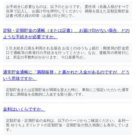
お手続きに必要なものは、以下のとおりです。 委任状（名義人様がすべて
自筆で記入し、お届け印を押印してください） 満期を迎えた定額定期貯金
証書 代理人様の印章（お届け印と同じで...
定額・定期貯金の通帳（または証書）、お届け印がない場合、どの
ような手続きが必要ですか。
1.引き続き口座を利用される場合 お近くのゆうちょ銀行・郵便局の貯金窓
口で通帳等の再発行の手続きを行ってください。なお、通帳等の再発行に
は、所定の手数料がかかります。 ※口座番号が...
通常貯金通帳に「満期振替」と書かれた入金があるのですが、どう
いう意味ですか。
定額貯金または定期貯金が満期を迎えた時に、事前にご指定いただいた通常
貯金に満期金を自動的に入金する取り扱いです。
金利はいくらですか。
定額貯金・定期貯金の金利は、以下のページからご確認ください。 金利一
覧 ゆうちょダイレクトの定額貯金・定期貯金の預入画面にも表示していま
す。