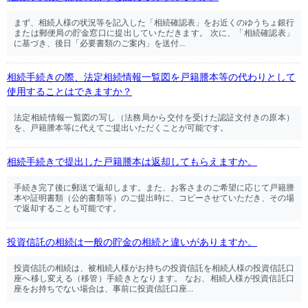
まず、相続人様の状況等を記入した「相続確認表」をお近くのゆうちょ銀行
または郵便局の貯金窓口に提出していただきます。 次に、「相続確認表」
に基づき、後日「必要書類のご案内」を送付...
相続手続きの際、法定相続情報一覧図を戸籍謄本等の代わりとして
使用することはできますか？
法定相続情報一覧図の写し（法務局から交付を受けた認証文付きの原本）
を、戸籍謄本等に代えてご提出いただくことが可能です。
相続手続きで提出した戸籍謄本は返却してもらえますか。
手続き完了後に郵送で返却します。また、お客さまのご希望に応じて戸籍謄
本や証明書類（公的書類等）のご提出時に、コピーさせていただき、その場
で返却することも可能です。
投資信託の相続は一般の貯金の相続と違いがありますか。
投資信託の相続は、被相続人様がお持ちの投資信託を相続人様の投資信託口
座へ移し変える（移管）手続きとなります。 なお、相続人様が投資信託口
座をお持ちでない場合は、事前に投資信託口座...