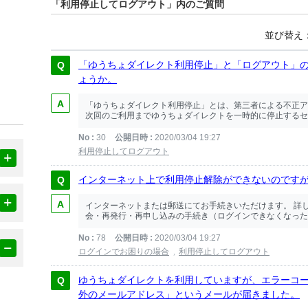
「利用停止してログアウト」内のご質問
並び替え
「ゆうちょダイレクト利用停止」と「ログアウト」
ょうか。
「ゆうちょダイレクト利用停止」とは、第三者による不正ア
次回のご利用までゆうちょダイレクトを一時的に停止するセキ
No
30
公開日時
2020/03/04 19:27
利用停止してログアウト
インターネット上で利用停止解除ができないのです
インターネットまたは郵送にてお手続きいただけます。 詳
会・再発行・再申し込みの手続き（ログインできなくなった
No
78
公開日時
2020/03/04 19:27
ログインでお困りの場合
利用停止してログアウト
ゆうちょダイレクトを利用していますが、エラーコー
外のメールアドレス」というメールが届きました。