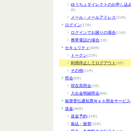
ゆうちょダイレクトのお申し込
件)
メール・メールアドレス
(21件)
ログイン
(17件)
ログインでお困りの場合
(11件)
携帯電話の場合
(1件)
セキュリティ
(40件)
トークン
(22件)
利用停止してログアウト
(3件)
その他
(11件)
照会
(9件)
現在高照会
(1件)
入出金明細照会
(8件)
振替受払通知票Ｗｅｂ照会サービス
送金
(46件)
送金予約
(14件)
振込・振替
(16件)