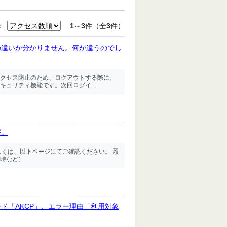
：
1
～
3
件（全
3
件）
の違いが分かりません。何が違うのでし
クセス防止のため、ログアウトする際に、
ュリティ機能です。次回ログイ...
が。
しくは、以下ページにてご確認ください。 照
時など）
ド「AKCP」、エラー理由「利用対象