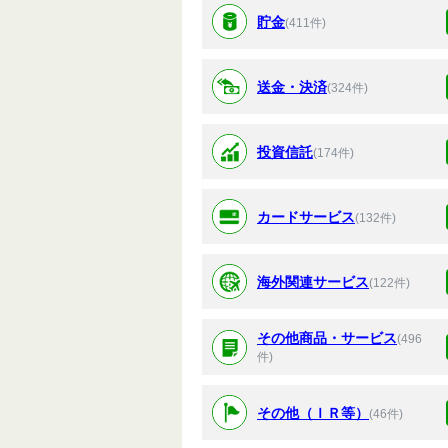
貯金
(411件)
送金・決済
(324件)
投資信託
(174件)
カードサービス
(132件)
海外関連サービス
(122件)
その他商品・サービス
(496
件)
その他（ＩＲ等）
(46件)