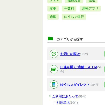
ＡＴＭ
機種変更
振込
変更
手数料
通帳アプリ
通帳
ゆうちょ銀行
カテゴリから探す
お困りの際は
(80件)
口座を開く/店舗・ＡＴＭ
(54
件)
ゆうちょダイレクト
(354件)
ご利用にあたって
(53件)
利用環境
(10件)