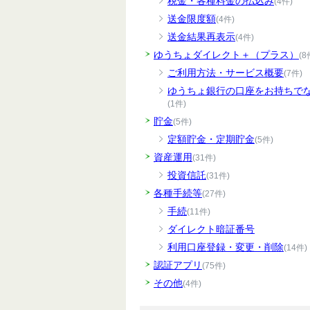
税金・各種料金の払込み
(4件)
送金限度額
(4件)
送金結果再表示
(4件)
ゆうちょダイレクト＋（プラス）
(8
ご利用方法・サービス概要
(7件)
ゆうちょ銀行の口座をお持ちで
(1件)
貯金
(5件)
定額貯金・定期貯金
(5件)
資産運用
(31件)
投資信託
(31件)
各種手続等
(27件)
手続
(11件)
ダイレクト暗証番号
利用口座登録・変更・削除
(14件)
認証アプリ
(75件)
その他
(4件)