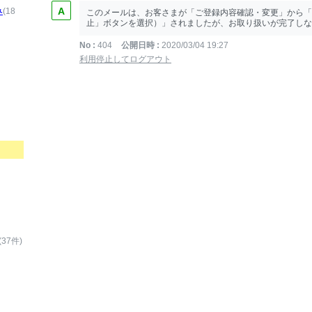
み
(18
このメールは、お客さまが「ご登録内容確認・変更」から「
止」ボタンを選択）」されましたが、お取り扱いが完了しなか
No
404
公開日時
2020/03/04 19:27
利用停止してログアウト
(37件)