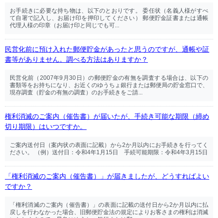
お手続きに必要な持ち物は、以下のとおりです。 委任状（名義人様がすべ
て自署で記入し、お届け印を押印してください） 郵便貯金証書または通帳
代理人様の印章（お届け印と同じでも可...
民営化前に預け入れた郵便貯金があったと思うのですが、通帳や証
書等がありません。調べる方法はありますか？
民営化前（2007年9月30日）の郵便貯金の有無を調査する場合は、以下の
書類等をお持ちになり、お近くのゆうちょ銀行または郵便局の貯金窓口で、
現存調査（貯金の有無の調査）のお手続きをご請...
権利消滅のご案内（催告書）が届いたが、手続き可能な期限（締め
切り期限）はいつですか。
ご案内送付日（案内状の表面に記載）から2か月以内にお手続きを行ってく
ださい。 （例）送付日：令和4年1月15日 手続可能期限：令和4年3月15日
「権利消滅のご案内（催告書）」が届きましたが、どうすればよい
ですか？
「権利消滅のご案内（催告書）」の表面に記載の送付日から2か月以内に払
戻しを行わなかった場合、旧郵便貯金法の規定によりお客さまの権利は消滅