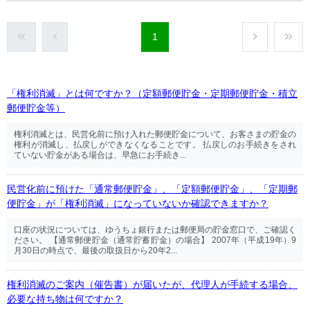
1
「権利消滅」とは何ですか？（定額郵便貯金・定期郵便貯金・積立
郵便貯金等）
権利消滅とは、民営化前に預け入れた郵便貯金について、お客さまの貯金の
権利が消滅し、払戻しができなくなることです。 払戻しのお手続きをされ
ていない貯金がある場合は、早急にお手続き...
民営化前に預けた「通常郵便貯金」、「定額郵便貯金」、「定期郵
便貯金」が「権利消滅」になっていないか確認できますか？
口座の状況については、ゆうちょ銀行または郵便局の貯金窓口で、ご確認く
ださい。 【通常郵便貯金（通常貯蓄貯金）の場合】 2007年（平成19年）9
月30日の時点で、最後の取扱日から20年2...
権利消滅のご案内（催告書）が届いたが、代理人が手続する場合、
必要な持ち物は何ですか？