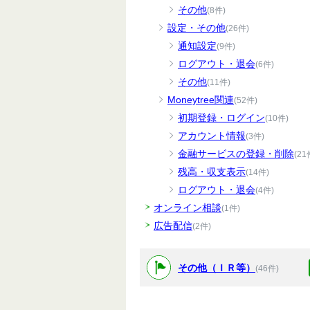
その他
(8件)
設定・その他
(26件)
通知設定
(9件)
ログアウト・退会
(6件)
その他
(11件)
Moneytree関連
(52件)
初期登録・ログイン
(10件)
アカウント情報
(3件)
金融サービスの登録・削除
(21
残高・収支表示
(14件)
ログアウト・退会
(4件)
オンライン相談
(1件)
広告配信
(2件)
その他（ＩＲ等）
(46件)