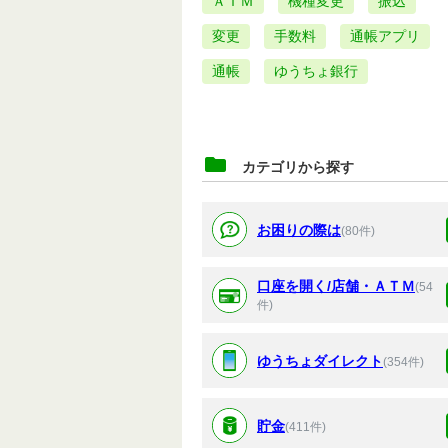
ＡＴＭ
機種変更
振込
変更
手数料
通帳アプリ
通帳
ゆうちょ銀行
カテゴリから探す
お困りの際は
(80件)
口座を開く/店舗・ＡＴＭ
(54
件)
ゆうちょダイレクト
(354件)
貯金
(411件)