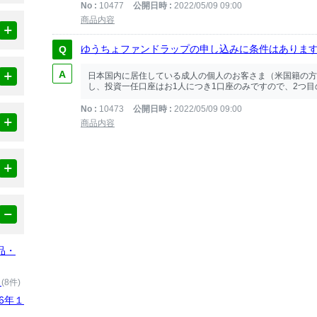
No
10477
公開日時
2022/05/09 09:00
商品内容
ゆうちょファンドラップの申し込みに条件はありま
日本国内に居住している成人の個人のお客さま（米国籍の方
し、投資一任口座はお1人につき1口座のみですので、2つ目の
No
10473
公開日時
2022/05/09 09:00
商品内容
品・
）
(8件)
6年１