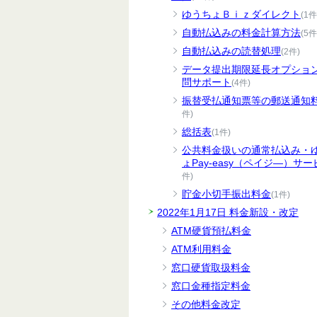
ゆうちょＢｉｚダイレクト
(1件
自動払込みの料金計算方法
(5件
自動払込みの読替処理
(2件)
データ提出期限延長オプショ
問サポート
(4件)
振替受払通知票等の郵送通知
件)
総括表
(1件)
公共料金扱いの通常払込み・
ょPay-easy（ペイジ―）サー
件)
貯金小切手振出料金
(1件)
2022年1月17日 料金新設・改定
ATM硬貨預払料金
ATM利用料金
窓口硬貨取扱料金
窓口金種指定料金
その他料金改定