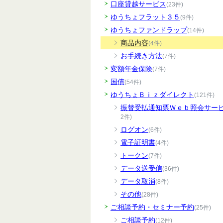
口座貸越サービス
(23件)
ゆうちょフラット３５
(9件)
ゆうちょファンドラップ
(14件)
商品内容
(4件)
お手続き方法
(7件)
変額年金保険
(7件)
国債
(54件)
ゆうちょＢｉｚダイレクト
(121件)
振替受払通知票Ｗｅｂ照会サー
2件)
ログオン
(6件)
電子証明書
(4件)
トークン
(7件)
データ送受信
(36件)
データ取消
(8件)
その他
(28件)
ご相談予約・セミナー予約
(25件)
ご相談予約
(12件)