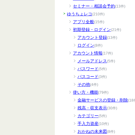
セミナー・相談会予約
(13件)
ゆうちょレコ
(210件)
アプリ全般
(15件)
初期登録・ログイン
(21件)
アカウント登録
(13件)
ログイン
(8件)
アカウント情報
(17件)
メールアドレス
(5件)
パスワード
(5件)
パスコード
(3件)
その他
(4件)
使い方・機能
(79件)
金融サービスの登録・削除
(18
残高・収支表示
(30件)
カテゴリー
(5件)
手入力資産
(10件)
おかねの未来図
(8件)