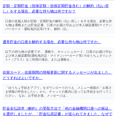
定額・定期貯金（担保定額・担保定期貯金含む）の解約（払い戻
し）をする場合、必要な持ち物は何ですか？
口座の名義人様が定額・定期貯金の解約（払い戻し）をする場合、必要な持
ち物は通帳または貯金証書、口座のお届け印および本人確認書類(マイナン
バーカード・運転免許証等)です。 解約（払...
通常貯金の口座を解約する場合、必要な持ち物は何ですか。
以下の持ち物が必要です。 通帳※、キャッシュカード、口座のお届け印お
よび本人確認書類(運転免許証・マイナンバーカード等) ※ゆうちょダイレク
ト+（プラス）をご利用の場合、または通帳を...
在留カード・在留期間の情報更新に関するメッセージが出ました。
どうすればよいですか。
「ゆうちょ手続きアプリ」をダウンロードのうえ、メニュー画面の「お客さ
ま情報の申告をしたい」から、チャットの案内に従ってお手続きを行ってく
ださい。 なお、お手続き後、メッセージは...
貯金全払請求（解約）の受取方法で「他の金融機関口座への振込」
を選択しましたが、「貯金払戻証書」が送られてきました。なぜで