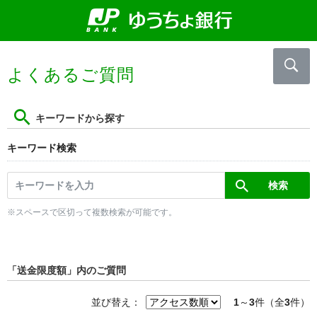
よくあるご質問
キーワードから探す
キーワード検索
※スペースで区切って複数検索が可能です。
「送金限度額」内のご質問
並び替え：
1
～
3
件（全
3
件）