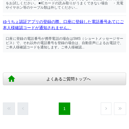
をお試しください。 ■ICカードの読み取りがうまくできない場合 ・充電
やイヤホン等のケーブル類は外してください...
ゆうちょ認証アプリの登録の際、口座に登録した電話番号あてにご
本人様確認コードが通知されません。
口座に登録の電話番号が携帯電話の場合はSMS（ショートメッセージサー
ビス）で、それ以外の電話番号を登録の場合は、自動音声によるお電話で、
ご本人様確認コードを通知します。ご本人様確認...
よくあるご質問トップへ
1