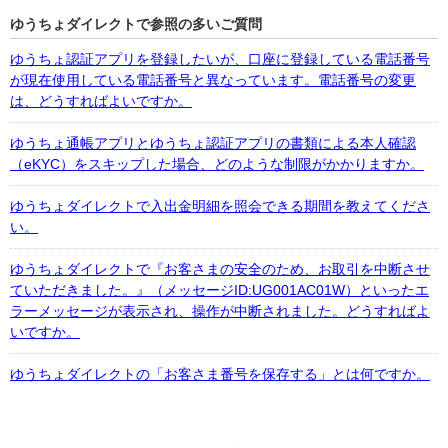
ゆうちょダイレクトで参照の多いご質問
ゆうちょ認証アプリを登録したいが、口座に登録している電話番号
が現在使用している電話番号と異なっています。電話番号の変更
は、どうすればよいですか。
ゆうちょ通帳アプリとゆうちょ認証アプリの書類による本人確認
（eKYC）をスキップした場合、どのような制限がかかりますか。
ゆうちょダイレクトで入出金明細を照会できる期間を教えてくださ
い。
ゆうちょダイレクトで『お客さまの安全のため、お取引を中断させ
ていただきました。』（メッセージID:UG001AC01W）といったエ
ラーメッセージが表示され、操作が中断されました。どうすればよ
いですか。
ゆうちょダイレクトの「お客さま番号を保存する」とは何ですか。