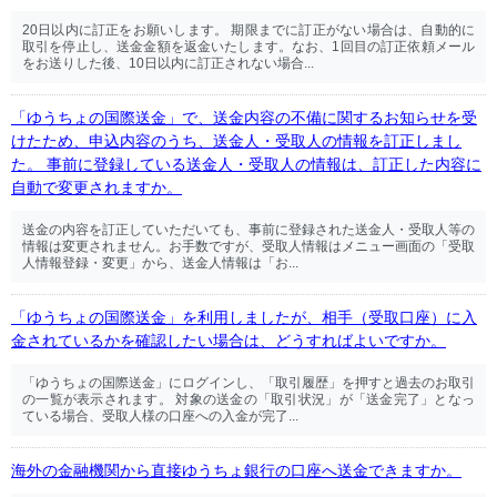
20日以内に訂正をお願いします。 期限までに訂正がない場合は、自動的に
取引を停止し、送金金額を返金いたします。なお、1回目の訂正依頼メール
をお送りした後、10日以内に訂正されない場合...
「ゆうちょの国際送金」で、送金内容の不備に関するお知らせを受
けたため、申込内容のうち、送金人・受取人の情報を訂正しまし
た。 事前に登録している送金人・受取人の情報は、訂正した内容に
自動で変更されますか。
送金の内容を訂正していただいても、事前に登録された送金人・受取人等の
情報は変更されません。お手数ですが、受取人情報はメニュー画面の「受取
人情報登録・変更」から、送金人情報は「お...
「ゆうちょの国際送金」を利用しましたが、相手（受取口座）に入
金されているかを確認したい場合は、どうすればよいですか。
「ゆうちょの国際送金」にログインし、「取引履歴」を押すと過去のお取引
の一覧が表示されます。 対象の送金の「取引状況」が「送金完了」となっ
ている場合、受取人様の口座への入金が完了...
海外の金融機関から直接ゆうちょ銀行の口座へ送金できますか。