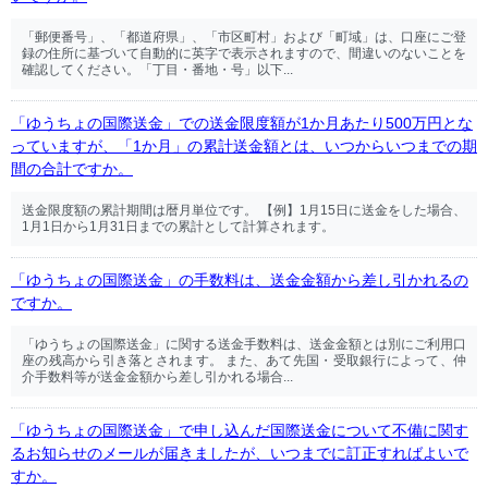
「郵便番号」、「都道府県」、「市区町村」および「町域」は、口座にご登
録の住所に基づいて自動的に英字で表示されますので、間違いのないことを
確認してください。「丁目・番地・号」以下...
「ゆうちょの国際送金」での送金限度額が1か月あたり500万円とな
っていますが、「1か月」の累計送金額とは、いつからいつまでの期
間の合計ですか。
送金限度額の累計期間は暦月単位です。 【例】1月15日に送金をした場合、
1月1日から1月31日までの累計として計算されます。
「ゆうちょの国際送金」の手数料は、送金金額から差し引かれるの
ですか。
「ゆうちょの国際送金」に関する送金手数料は、送金金額とは別にご利用口
座の残高から引き落とされます。 また、あて先国・受取銀行によって、仲
介手数料等が送金金額から差し引かれる場合...
「ゆうちょの国際送金」で申し込んだ国際送金について不備に関す
るお知らせのメールが届きましたが、いつまでに訂正すればよいで
すか。