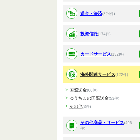
送金・決済
(324件)
投資信託
(174件)
カードサービス
(132件)
海外関連サービス
(122件)
国際送金
(66件)
ゆうちょの国際送金
(53件)
その他
(3件)
その他商品・サービス
(496
件)