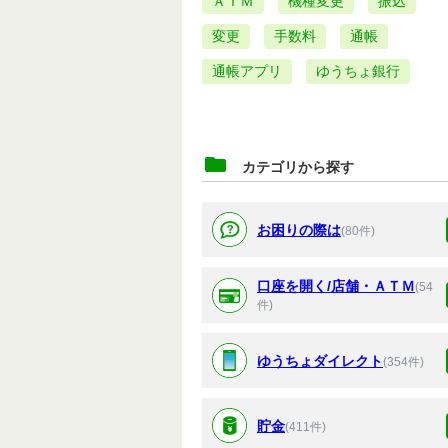
ＡＴＭ
機種変更
振込
変更
手数料
通帳
通帳アプリ
ゆうちょ銀行
カテゴリから探す
お困りの際は
(80件)
口座を開く/店舗・ＡＴＭ
(54
件)
ゆうちょダイレクト
(354件)
貯金
(411件)