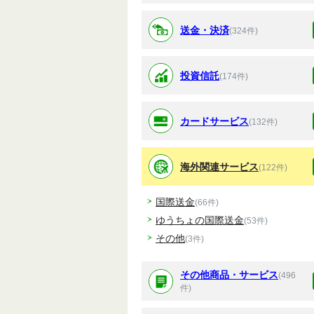
送金・決済
(324件)
投資信託
(174件)
カードサービス
(132件)
海外関連サービス
(122件)
国際送金
(66件)
ゆうちょの国際送金
(53件)
その他
(3件)
その他商品・サービス
(496
件)