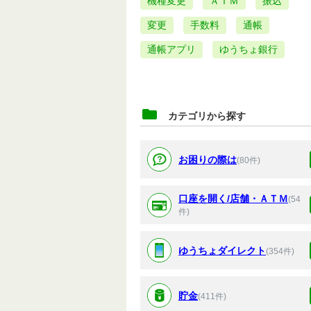
機種変更
ＡＴＭ
振込
変更
手数料
通帳
通帳アプリ
ゆうちょ銀行
カテゴリから探す
お困りの際は
(80件)
口座を開く/店舗・ＡＴＭ
(54
件)
ゆうちょダイレクト
(354件)
貯金
(411件)