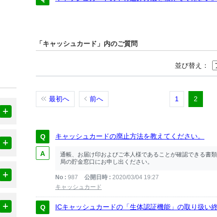
「キャッシュカード」内のご質問
並び替え：
最初へ
前へ
1
2
キャッシュカードの廃止方法を教えてください。
通帳、お届け印およびご本人様であることが確認できる書類
局の貯金窓口にお申し出ください。
No
987
公開日時
2020/03/04 19:27
キャッシュカード
ICキャッシュカードの「生体認証機能」の取り扱い