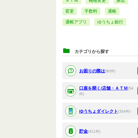
ＡＴＭ
機種変更
振込
変更
手数料
通帳
通帳アプリ
ゆうちょ銀行
カテゴリから探す
お困りの際は
(80件)
口座を開く/店舗・ＡＴＭ
(54
件)
ゆうちょダイレクト
(354件)
貯金
(411件)