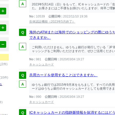
2023年5月14日（日）をもって、ICキャッシュカードの
た。 お客さまにはご不便をお掛けいたしますが、何卒ご理解
No
10539
公開日時
2022/11/10 19:36
生体認証機能（2023年5月終了）
海外のATMまたは海外でのショッピングの際にゆう
できますか。
ご利用いただけません。ゆうちょ銀行が発行している「JP 
ャッシングをご利用いただけますので、ぜひご活用ください
No
981
公開日時
2020/03/04 19:27
）
(2件)
キャッシュカード
共用カードを使用することはできますか。
(10件)
ュ
ゆうちょ銀行では2015年9月末をもちまして、すべての共
ードはゆうちょ銀行のキャッシュカードとしても使用できませ
No
990
公開日時
2020/03/04 19:27
キャッシュカード
件)
ICキャッシュカードの指静脈情報を抹消するにはど