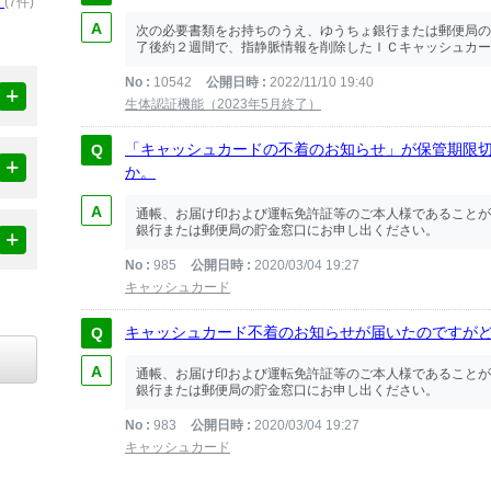
ィ
(7件)
次の必要書類をお持ちのうえ、ゆうちょ銀行または郵便局の
了後約２週間で、指静脈情報を削除したＩＣキャッシュカード
No
10542
公開日時
2022/11/10 19:40
生体認証機能（2023年5月終了）
「キャッシュカードの不着のお知らせ」が保管期限
か。
通帳、お届け印および運転免許証等のご本人様であることが
銀行または郵便局の貯金窓口にお申し出ください。
No
985
公開日時
2020/03/04 19:27
キャッシュカード
キャッシュカード不着のお知らせが届いたのですが
通帳、お届け印および運転免許証等のご本人様であることが
銀行または郵便局の貯金窓口にお申し出ください。
No
983
公開日時
2020/03/04 19:27
キャッシュカード