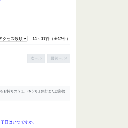
11
～
17
件（全
17
件）
次へ
最後へ
をお持ちのうえ、ゆうちょ銀行または郵便
終了日はいつですか。