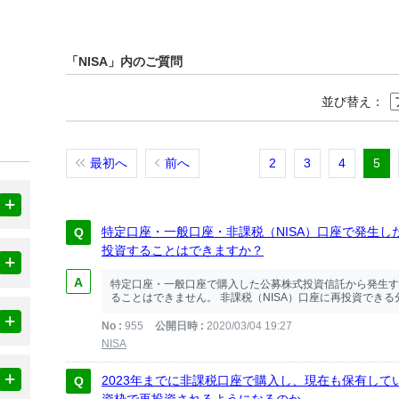
「NISA」内のご質問
並び替え：
最初へ
前へ
2
3
4
5
特定口座・一般口座・非課税（NISA）口座で発生し
投資することはできますか？
特定口座・一般口座で購入した公募株式投資信託から発生す
ることはできません。 非課税（NISA）口座に再投資できる分配
No
955
公開日時
2020/03/04 19:27
NISA
2023年までに非課税口座で購入し、現在も保有し