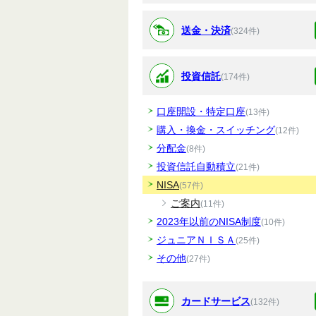
送金・決済
(324件)
投資信託
(174件)
口座開設・特定口座
(13件)
購入・換金・スイッチング
(12件)
分配金
(8件)
投資信託自動積立
(21件)
NISA
(57件)
ご案内
(11件)
2023年以前のNISA制度
(10件)
ジュニアＮＩＳＡ
(25件)
その他
(27件)
カードサービス
(132件)