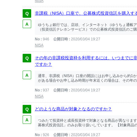
NISA
非課税（NISA）口座で、公募株式投資信託を購入
ゆうちょ銀行では、店頭、インターネット（ゆうちょ通帳ア
（投資信託テレホンサービス）での公募株式投資信託のご購入等
No
946
公開日時
2020/03/04 19:27
NISA
その年の非課税投資枠を利用するには、いつまでに非課
ですか？
通常、非課税（NISA）口座の開設にはお申し込みから約1
がある場合やお申し込み時期が年末近くの場合は、その年の非
No
937
公開日時
2020/03/04 19:27
NISA
どのような商品が対象となるのですか？
つみたて投資枠と成長投資枠で対象となる商品が異なります
募株式投資信託」のみお取り扱いしています。 【対象商品の条
No
926
公開日時
2020/03/04 19:27