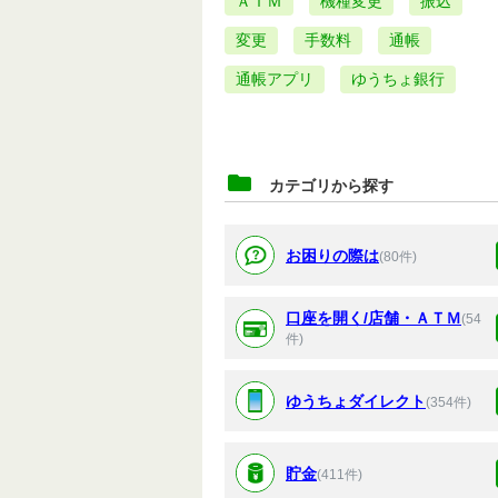
ＡＴＭ
機種変更
振込
変更
手数料
通帳
通帳アプリ
ゆうちょ銀行
カテゴリから探す
お困りの際は
(80件)
口座を開く/店舗・ＡＴＭ
(54
件)
ゆうちょダイレクト
(354件)
貯金
(411件)