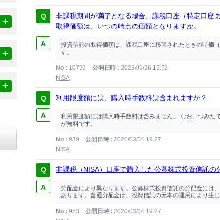
非課税期間が満了となる場合、課税口座（特定口座
取得価額は、いつの時点の価額となりますか。
投資信託の取得価額は、課税口座に移管されたときの時価（
す。
No
10799
公開日時
2023/09/26 15:52
NISA
利用限度額には、購入時手数料は含まれますか？
利用限度額には購入時手数料は含みません。 なお、つみた
が無料です。
No
939
公開日時
2020/03/04 19:27
NISA
非課税（NISA）口座で購入した公募株式投資信託
分配金により異なります。公募株式投資信託の分配金には、
あります。普通分配金は、投資信託の元本の運用により生じた
No
953
公開日時
2020/03/04 19:27