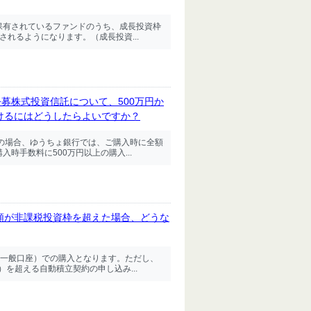
で保有されているファンドのうち、成⾧投資枠
されるようになります。（成⾧投資...
募株式投資信託について、500万円か
受けるにはどうしたらよいですか？
の場合、ゆうちょ銀行では、ご購入時に全額
時手数料に500万円以上の購入...
金額が非課税投資枠を超えた場合、どうな
一般口座）での購入となります。ただし、
を超える自動積立契約の申し込み...