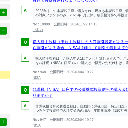
資枠で再投資されるようになるのか。
2023年までに非課税口座で購入され、現在も非課税口座
の対象ファンドのみ、2025年1月以降、成⾧投資枠で再投資
No
10999
公開日時
2024/11/22 14:13
ご案内
購入時手数料（申込手数料）の大口割引設定がある公
ら割引がある場合、NISAを利用して割引の適用を
購入時手数料は、ご購入申込1回ごとに計算しますので、こ
を非課税（NISA）口座でのご購入とご指定いただければ、購入
No
948
公開日時
2020/03/04 19:27
NISA
非課税（NISA）口座での公募株式投資信託の購入
りますか？
非課税投資枠の超過金額は、自動的に課税口座（特定口座・
つみたて投資枠での積立契約の場合、年間投資枠（120万円）
No
947
公開日時
2020/03/04 19:27
NISA