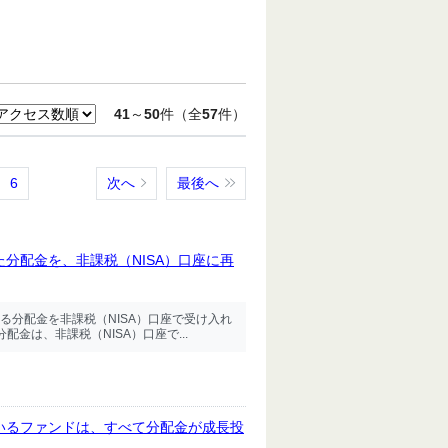
41
～
50
件（全
57
件）
6
次へ
最後へ
た分配金を、非課税（NISA）口座に再
る分配金を非課税（NISA）口座で受け入れ
金は、非課税（NISA）口座で...
ているファンドは、すべて分配金が成⾧投