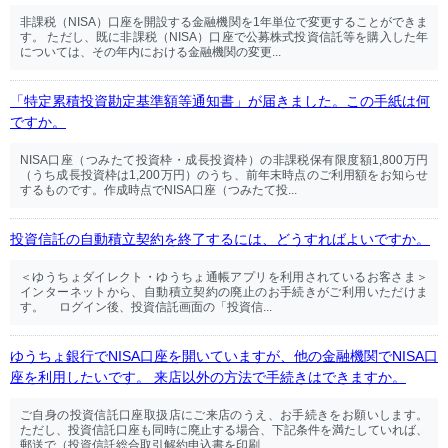
非課税（NISA）口座を開設する金融機関を1年単位で変更することができま
す。 ただし、既に非課税（NISA）口座で公募株式投資信託等を購入した年
については、その年内における金融機関の変更...
「特定累積投資勘定基準額等通知書」が届きました。この手紙は何
ですか。
NISA口座（つみたて投資枠・成長投資枠）の非課税保有限度額1,800万円
（うち成長投資枠は1,200万円）のうち、前年末時点のご利用額をお知らせ
するものです。作成時点でNISA口座（つみたて投...
投資信託の自動積立契約を終了するには、どうすればよいですか。
＜ゆうちょダイレクト・ゆうちょ通帳アプリを利用されているお客さま＞
インターネットから、自動積立契約の廃止のお手続きがご利用いただけま
す。 ログイン後、投資信託画面の「投資信...
ゆうちょ銀行でNISA口座を開いていますが、他の金融機関でNISA口
座を利用したいです。 来店以外の方法で手続きはできますか。
ご自身の投資信託口座取扱店にご来店のうえ、お手続きをお願いします。
ただし、投資信託口座も同時に廃止する場合、下記条件を満たしていれば、
郵送で（投資信託総合取引解約申込書を印刷...