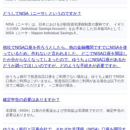
どうしてNISA（ニーサ）というのですか？
NISA（ニーサ）は、日本における少額投資非課税制度の愛称です。 イギリ
スのISA（Individual Savings Account）をお手本とした日本版ISAとして、
NISA（ニーサ・Nippon Individual Savings A...
他社でNISA口座を作ろうとしたら、他の金融機関ですでにNISAを使
っているため、作れないと言われました。 どこでNISA口座を開設し
たか分からなくなってしまったので、ゆうちょにNISA口座があるか
どうか調べてほしいのですが、どのような手続きが必要ですか。
ゆうちょ銀行で投資信託口座をご利用でない場合は、ゆうちょ銀行でNISA
口座のご利用はございません。投資信託口座のご利用がある場合は以下の方
法でご確認いただけます。 ＜ご来店の場合...
確定申告の必要はありますか？
非課税（NISA）口座の分配金および売却益は非課税ですので、確定申告の
必要はありません。
ゆうちょ銀行と証券会社で、それぞれ非課税（NISA）口座を開設す