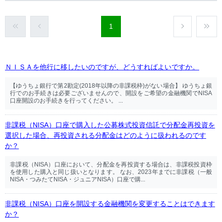
1
ＮＩＳＡを他行に移したいのですが、どうすればよいですか。
【ゆうちょ銀行で第2勘定(2018年以降の非課税枠)がない場合】 ゆうちょ銀
行でのお手続きは必要ございませんので、開設をご希望の金融機関でNISA
口座開設のお手続きを行ってください。 ...
非課税（NISA）口座で購入した公募株式投資信託で分配金再投資を
選択した場合、再投資される分配金はどのように扱われるのです
か？
非課税（NISA）口座において、分配金を再投資する場合は、非課税投資枠
を使用した購入と同じ扱いとなります。 なお、2023年までに非課税（一般
NISA・つみたてNISA・ジュニアNISA）口座で購...
非課税（NISA）口座を開設する金融機関を変更することはできます
か？