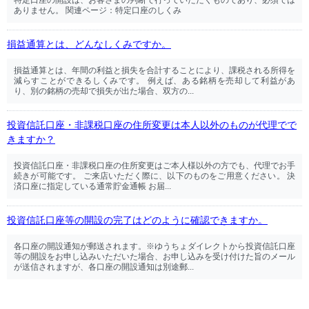
特定口座の開設は、お客さまの判断で行っていただくものであり、必須では
ありません。 関連ページ：特定口座のしくみ
損益通算とは、どんなしくみですか。
損益通算とは、年間の利益と損失を合計することにより、課税される所得を
減らすことができるしくみです。 例えば、ある銘柄を売却して利益があ
り、別の銘柄の売却で損失が出た場合、双方の...
投資信託口座・非課税口座の住所変更は本人以外のものが代理でで
きますか？
投資信託口座・非課税口座の住所変更はご本人様以外の方でも、代理でお手
続きが可能です。 ご来店いただく際に、以下のものをご用意ください。 決
済口座に指定している通常貯金通帳 お届...
投資信託口座等の開設の完了はどのように確認できますか。
各口座の開設通知が郵送されます。※ゆうちょダイレクトから投資信託口座
等の開設をお申し込みいただいた場合、お申し込みを受け付けた旨のメール
が送信されますが、各口座の開設通知は別途郵...