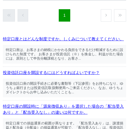
1
特定口座とはどんな制度ですか。しくみについて教えてください。
特定口座は、お客さまの納税にかかわる負担をできるだけ軽減するために設
けられた制度です。 お客さまが投資信託（※）を換金し、利益が出た場合
には、原則として申告分離課税となり、お客さ...
投資信託口座を開設するにはどうすればよいですか？
投資信託口座の開設手続きに必要な書類等（下記参照）をお持ちになり、ゆ
うちょ銀行または投資信託取扱郵便局へご来店ください。 なお、ゆうちょ
ダイレクトからお申し込みいただくことも...
特定口座の開設時に「源泉徴収あり」を選択した場合の「配当受入
あり」と「配当受入なし」の違いは何ですか。
特定口座での損益通算の範囲が異なります。 「配当受入あり」は、譲渡損
益と配当金（分配金）の損益通算が可能で、「配当受入なし」は、投資信託